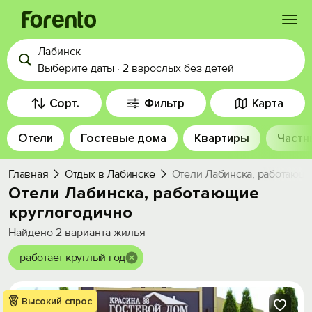
Лабинск
Войти
Выберите даты
·
2 взрослых
без детей
Избранное
Сорт.
Фильтр
Карта
Отели
Гостевые дома
Квартиры
Частн
История просмотра
Главная
Отдых в Лабинске
Отели Лабинска, работающ
Добавить свой объект
Отели Лабинска, работающие
круглогодично
Найдено
2
варианта жилья
работает круглый год
Высокий спрос