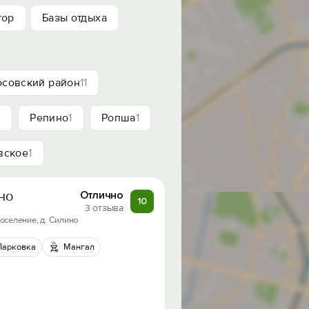
тор
Базы отдыха
совский район
11
3
Репино
1
Ропша
1
вское
1
но
Отлично
10
3 отзыва
оселение, д. Силино
Парковка
Мангал