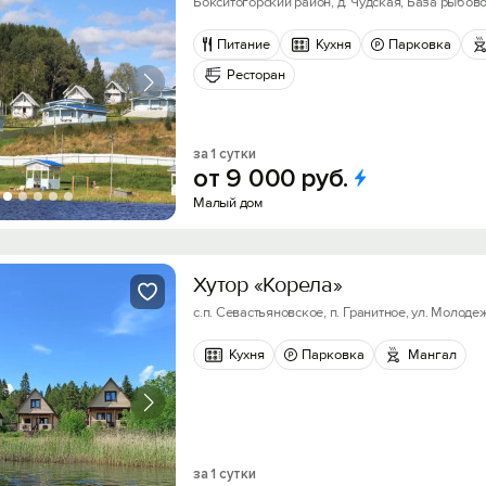
Бокситогорский район, д. Чудская, База рыбовод
Питание
Кухня
Парковка
Ресторан
за 1 сутки
от
9
000
руб.
Малый дом
Хутор «Корела»
с.п. Севастьяновское, п. Гранитное, ул. Молодеж
Кухня
Парковка
Мангал
за 1 сутки