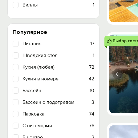
Виллы
1
Популярное
Выбор гост
Питание
17
Шведский стол
1
Кухня (любая)
72
Кухня в номере
42
Бассейн
10
Бассейн с подогревом
3
Парковка
74
C питомцами
76
В центре
2