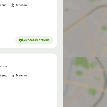
 вид
Мангал
Бесплатая отмена
ежная
 вид
Мангал