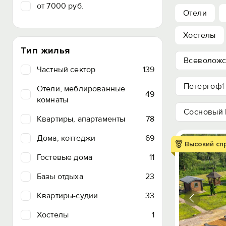
от 7000 руб.
Отели
Хостелы
Тип жилья
Всеволожс
Частный сектор
139
Петергоф
1
Отели, меблированные
49
комнаты
Сосновый 
Квартиры, апартаменты
78
Дома, коттеджи
69
Высокий сп
Гостевые дома
11
Базы отдыха
23
Квартиры-судии
33
Хостелы
1