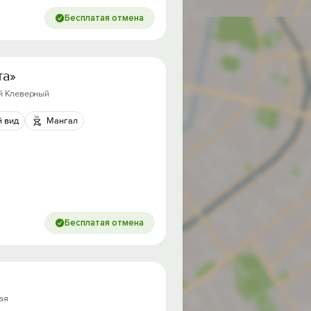
Бесплатая отмена
та»
-й Клеверный
 вид
Мангал
Бесплатая отмена
ая