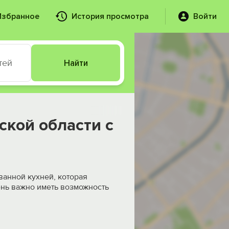
Избранное
История просмотра
Войти
тей
Найти
ской области с
анной кухней, которая
ень важно иметь возможность