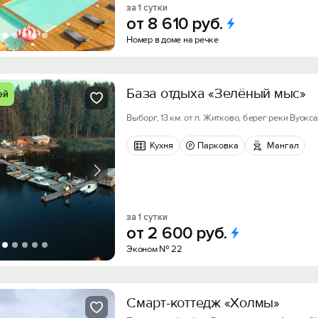
за 1 сутки
от
8
610
руб.
Номер в доме на речке
База отдыха «Зелёный мыс»
ей
Выборг, 13 км. от п. Житково, берег реки Вуокса
Кухня
Парковка
Мангал
за 1 сутки
от
2
600
руб.
Эконом № 22
Смарт-коттедж «Холмы»