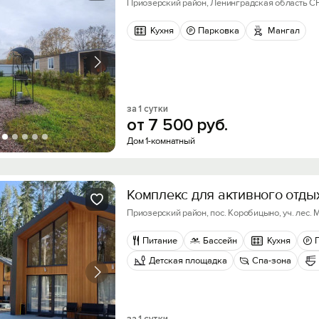
Приозерский район, Ленинградская область С
Кухня
Парковка
Мангал
за 1 сутки
от
7
500
руб.
Дом 1-комнатный
Комплекс для активного отды
Приозерский район, пос. Коробицыно, уч. лес. 
Питание
Бассейн
Кухня
Детская площадка
Спа-зона