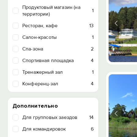
Продуктовый магазин (на
1
территории)
Ресторан, кафе
13
Салон-красоты
1
Спа-зона
2
Спортивная площадка
4
Тренажерный зал
1
Конференц-зал
4
Дополнительно
Для групповых заездов
14
Для командировок
6