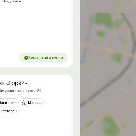
НТ Радужное
Бесплатая отмена
ха «Горки»
Мичуринское, квартал 81
Парковка
Мангал
Ресторан