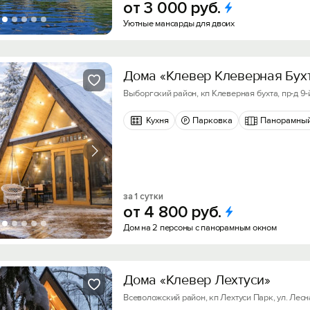
от
3
000
руб.
Уютные мансарды для двоих
Дома «Клевер Клеверная Бух
Выборгский район, кп Клеверная бухта, пр-д 9
Кухня
Парковка
Панорамный
за 1 сутки
от
4
800
руб.
Дом на 2 персоны с панорамным окном
Дома «Клевер Лехтуси»
Всеволожский район, кп Лехтуси Парк, ул. Лесн