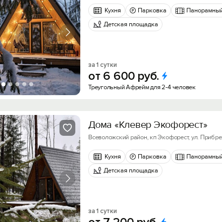
Кухня
Парковка
Панорамный
Детская площадка
за 1 сутки
от
6
600
руб.
Треугольный Афрейм для 2-4 человек
Дома «Клевер Экофорест»
Всеволожский район, кп Экофорест, ул. Прибр
Кухня
Парковка
Панорамный
Детская площадка
за 1 сутки