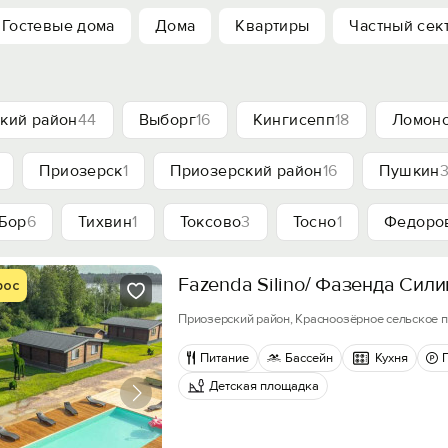
Гостевые дома
Дома
Квартиры
Частный сек
кий район
44
Выборг
16
Кингисепп
18
Ломоно
Приозерск
1
Приозерский район
16
Пушкин
Бор
6
Тихвин
1
Токсово
3
Тосно
1
Федоро
Fazenda Silino/ Фазенда Сили
рос
Приозерский район, Красноозёрное сельское п
Питание
Бассейн
Кухня
Детская площадка