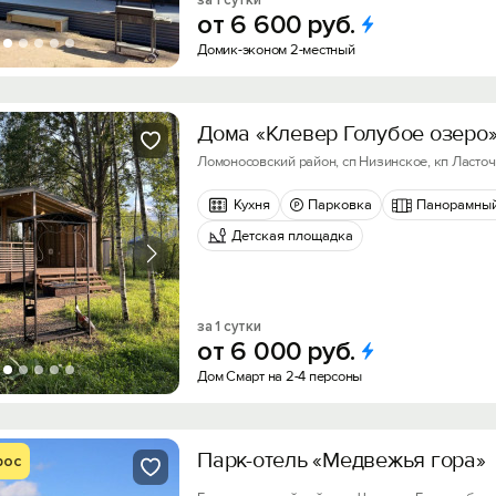
за 1 сутки
от
6
600
руб.
Домик-эконом 2-местный
Дома «Клевер Голубое озеро
Ломоносовский район, сп Низинское, кп Ласточка
Кухня
Парковка
Панорамный
Детская площадка
за 1 сутки
от
6
000
руб.
Дом Смарт на 2-4 персоны
Парк-отель «Медвежья гора»
рос