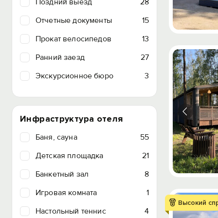
Поздний выезд
28
Отчетные документы
15
Прокат велосипедов
13
Ранний заезд
27
Экскурсионное бюро
3
Инфраструктура отеля
Баня, сауна
55
Детская площадка
21
Банкетный зал
8
Игровая комната
1
Высокий сп
Настольный теннис
4