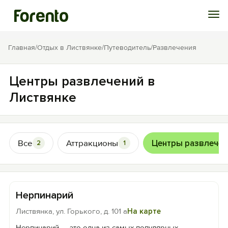
Войти
Главная
/
Отдых в Листвянке
/
Путеводитель
/
Развлечения
Избранное
Центры развлечений в
Листвянке
История просмотра
Добавить свой объект
Все
Аттракционы
Центры развлечен
2
1
Нерпинарий
Листвянка, ул. Горького, д. 101 а
На карте
Нерпинарий — это одна из самых популярных