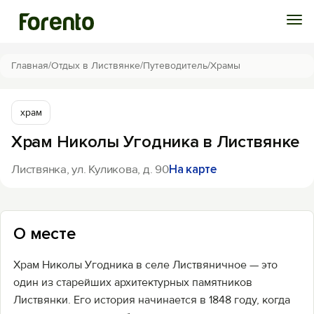
Войти
Главная
/
Отдых в Листвянке
/
Путеводитель
/
Храмы
Избранное
храм
Храм Николы Угодника в Листвянке
История просмотра
Листвянка, ул. Куликова, д. 90
На карте
Добавить свой объект
О месте
Храм Николы Угодника в селе Листвяничное — это
один из старейших архитектурных памятников
Листвянки. Его история начинается в 1848 году, когда