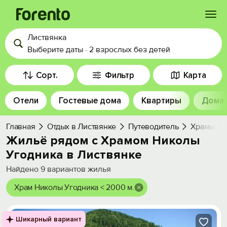
Листвянка
Войти
Выберите даты
·
2 взрослых
без детей
Избранное
Сорт.
Фильтр
Карта
Отели
Гостевые дома
Квартиры
Дома
История просмотра
Главная
Отдых в Листвянке
Путеводитель
Храмы
Добавить свой объект
Жильё рядом с Храмом Николы
Угодника в Листвянке
Найдено
9
вариантов жилья
Храм Николы Угодника < 2000 м.
Шикарный вариант