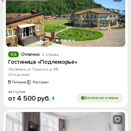
Отлично
9.5
2 отзыва
Гостиница «Подлеморье»
Листвянка, ул. Горького, д. 31Б
20 м до моря
Питание
Ресторан
за 1 сутки
от
4
500
руб.
Бесплатая отмена