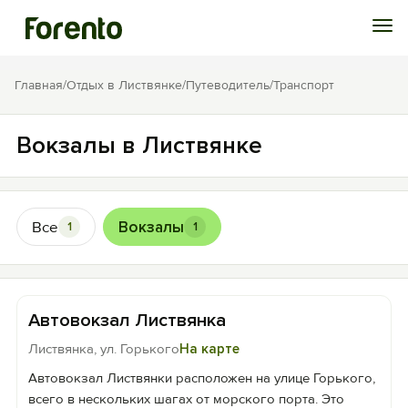
Войти
Главная
/
Отдых в Листвянке
/
Путеводитель
/
Транспорт
Избранное
Вокзалы в Листвянке
История просмотра
Все
Вокзалы
1
1
Добавить свой объект
Автовокзал Листвянка
Листвянка, ул. Горького
На карте
Автовокзал Листвянки расположен на улице Горького,
всего в нескольких шагах от морского порта. Это