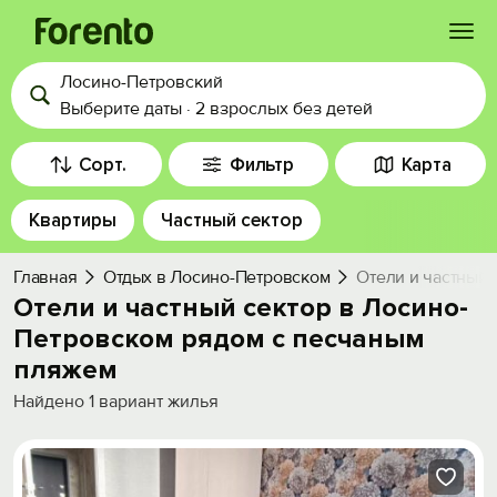
Лосино-Петровский
Войти
Выберите даты
·
2 взрослых
без детей
Избранное
Сорт.
Фильтр
Карта
Квартиры
Частный сектор
История просмотра
Главная
Отдых в Лосино-Петровском
Отели и частный
Добавить свой объект
Отели и частный сектор в Лосино-
Петровском рядом c песчаным
пляжем
Найдено
1
вариант жилья