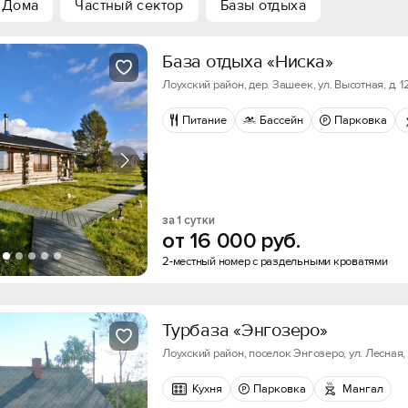
Дома
Частный сектор
Базы отдыха
База отдыха «Ниска»
Лоухский район, дер. Зашеек, ул. Высотная, д. 1
Питание
Бассейн
Парковка
за 1 сутки
от
16
000
руб.
2-местный номер с раздельными кроватями
Турбаза «Энгозеро»
Лоухский район, поселок Энгозеро, ул. Лесная, 
Кухня
Парковка
Мангал