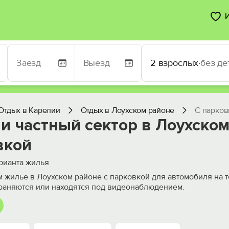
2 взрослых
·
без де
Отдых в Карелии
Отдых в Лоухском районе
С парков
и частный сектор в Лоухском
вкой
рианта жилья
 жилье в Лоухском районе с парковкой для автомобиля на 
раняются или находятся под видеонаблюдением.