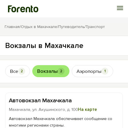
Войти
Главная
/
Отдых в Махачкале
/
Путеводитель
/
Транспорт
Избранное
Вокзалы в Махачкале
История просмотра
Все
Вокзалы
Аэропорты
2
2
1
Добавить свой объект
Автовокзал Махачкала
Махачкала, ул. Акушинского, д. 100
На карте
Автовокзал Махачкала обеспечивает сообщение со
многими регионами страны.