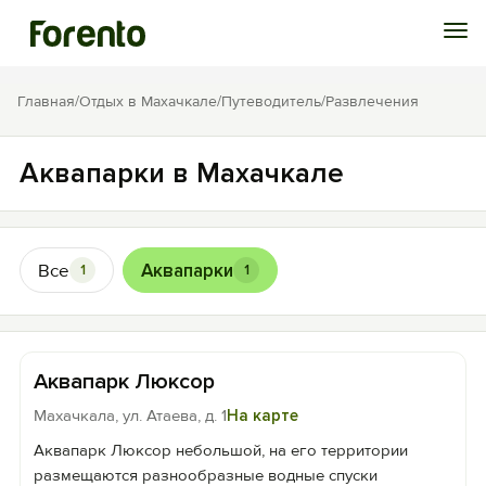
Войти
Главная
/
Отдых в Махачкале
/
Путеводитель
/
Развлечения
Избранное
Аквапарки в Махачкале
История просмотра
Все
Аквапарки
1
1
Добавить свой объект
Аквапарк Люксор
Махачкала, ул. Атаева, д. 1
На карте
Аквапарк Люксор небольшой, на его территории
размещаются разнообразные водные спуски