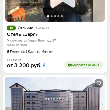
Отлично
10
3 отзыва
Отель «Заря»
Махачкала, ул. Хаджи Булача, д. 87
800 м до моря
Питание
Кухня
Мангал
за 1 сутки
от
3
200
руб.
Бесплатая отмена