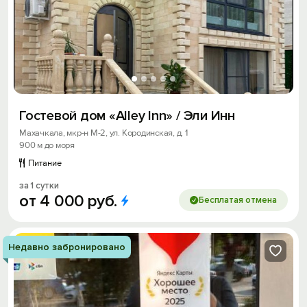
Гостевой дом «Alley Inn» / Эли Инн
Махачкала, мкр-н М-2, ул. Кородинская, д. 1
900 м до моря
Питание
за 1 сутки
от
4
000
руб.
Бесплатая отмена
Недавно забронировано