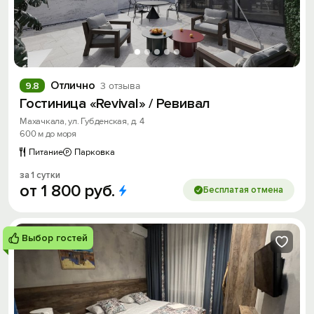
Отлично
9.8
3 отзыва
Гостиница «Revival» / Ревивал
Махачкала, ул. Губденская, д. 4
600 м до моря
Питание
Парковка
за 1 сутки
от
1
800
руб.
Бесплатая отмена
Выбор гостей