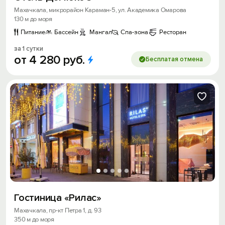
Махачкала, микрорайон Караман-5, ул. Академика Омарова
130 м до моря
Питание
Бассейн
Мангал
Спа-зона
Ресторан
за 1 сутки
от
4
280
руб.
Бесплатая отмена
Гостиница «Рилас»
Махачкала, пр-кт Петра 1, д. 93
350 м до моря