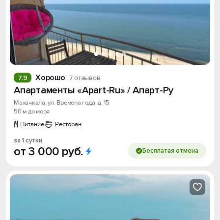
Хорошо
7.9
7 отзывов
Апартаменты «Apart-Ru» / Апарт-Ру
Махачкала, ул. Времена года, д. 15
50 м до моря
Питание
Ресторан
за 1 сутки
от
3
000
руб.
Бесплатая отмена