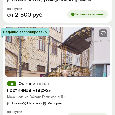
Питание
Бассейн
Кухня
Парковка
Мангал
за 1 сутки
от
2
500
руб.
Бесплатая отмена
Недавно забронировано
Отлично
8
1 отзыв
Гостиница «Тархо»
Махачкала, ул. Гайдара Гаджиева, д. 11к
Питание
Парковка
Ресторан
за 1 сутки