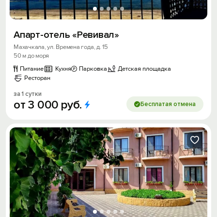
Апарт-отель «Ревивал»
Махачкала, ул. Времена года, д. 15
50 м до моря
Питание
Кухня
Парковка
Детская площадка
Ресторан
за 1 сутки
от
3
000
руб.
Бесплатая отмена