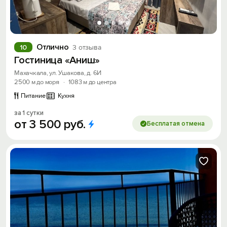
Отлично
10
3 отзыва
Гостиница «Аниш»
Махачкала, ул. Ушакова, д. 6И
2500 м до моря
·
1083 м до центра
Питание
Кухня
за 1 сутки
от
3
500
руб.
Бесплатая отмена