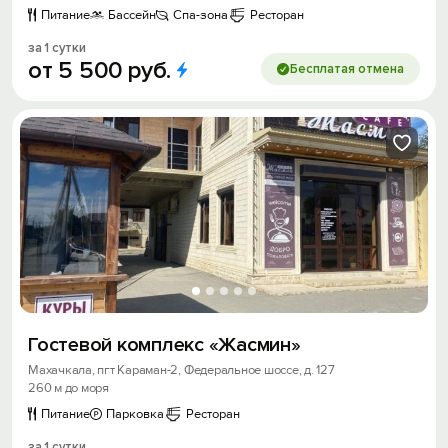
Питание
Бассейн
Спа-зона
Ресторан
за 1 сутки
от
5
500
руб.
Бесплатая отмена
Гостевой комплекс «Жасмин»
Махачкала, пгт Караман-2, Федеральное шоссе, д. 127
260 м до моря
Питание
Парковка
Ресторан
за 1 сутки