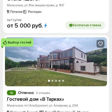
Махачкала, ул. Магомедтагирова, д. 161Г
Питание
Ресторан
за 1 сутки
от
5
000
руб.
Бесплатая отмена
Выбор гостей
Отлично
10
3 отзыва
Гостевой дом «В Тарках»
Махачкала, пгт Альбурикент, ул. Алиярова, д. 29А