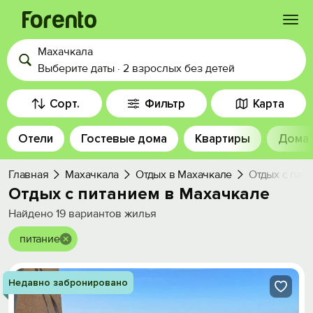
Махачкала
Войти
Выберите даты
·
2 взрослых
без детей
Избранное
Сорт.
Фильтр
Карта
Отели
Гостевые дома
Квартиры
Дома
История просмотра
Главная
Махачкала
Отдых в Махачкале
Отдых с пит
Добавить свой объект
Отдых с питанием в Махачкале
Найдено
19
вариантов жилья
питание
Недавно забронировано