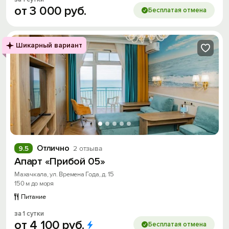
от
3
000
руб.
Бесплатая отмена
Шикарный вариант
Отлично
9.5
2 отзыва
Апарт «Прибой 05»
Махачкала, ул. Времена Года, д. 15
150 м до моря
Питание
за 1 сутки
от
4
100
руб.
Бесплатая отмена