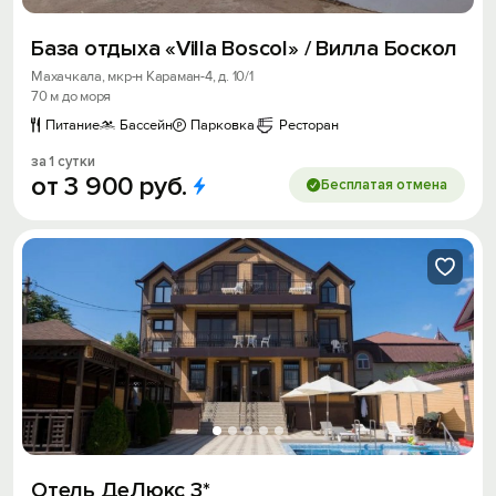
База отдыха «Villa Boscol» / Вилла Боскол
Махачкала, мкр-н Караман-4, д. 10/1
70 м до моря
Питание
Бассейн
Парковка
Ресторан
за 1 сутки
от
3
900
руб.
Бесплатая отмена
Отель ДеЛюкс 3*