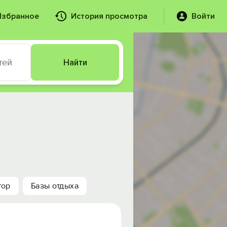
Избранное
История просмотра
Войти
тей
Найти
тор
Базы отдыха