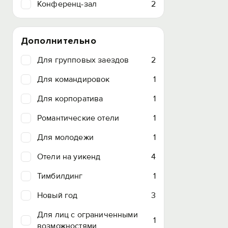
Конференц-зал
2
Дополнительно
Для групповых заездов
2
Для командировок
1
Для корпоратива
1
Романтические отели
1
Для молодежи
1
Отели на уикенд
4
Тимбилдинг
1
Новый год
3
Для лиц с ограниченными
1
возможностями