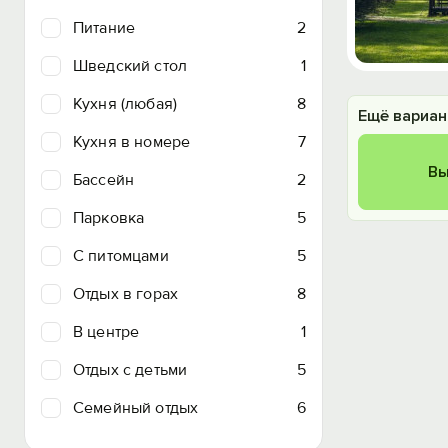
Питание
2
Шведский стол
1
Кухня (любая)
8
Ещё вариан
Кухня в номере
7
Вы
Бассейн
2
Парковка
5
C питомцами
5
Отдых в горах
8
В центре
1
Отдых с детьми
5
Семейный отдых
6