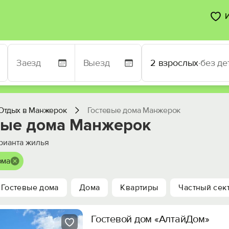
2 взрослых
·
без де
Отдых в Манжерок
Гостевые дома Манжерок
вые дома Манжерок
рианта жилья
ома
Гостевые дома
Дома
Квартиры
Частный сек
Гостевой дом «АлтайДом»