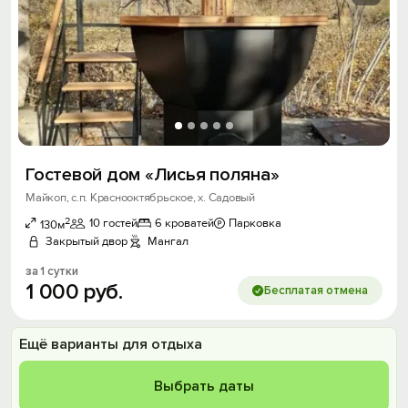
Гостевой дом «Лисья поляна»
Майкоп, с.п. Краснооктябрьское, х. Садовый
2
10 гостей
6 кроватей
Парковка
130м
Закрытый двор
Мангал
за 1 сутки
1
000
руб.
Бесплатая отмена
Ещё варианты для отдыха
Выбрать даты