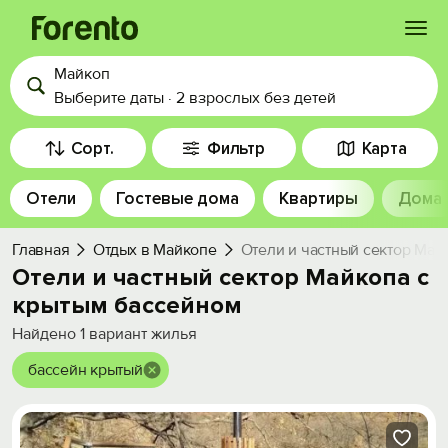
Майкоп
Войти
Выберите даты
·
2 взрослых
без детей
Избранное
Сорт.
Фильтр
Карта
Отели
Гостевые дома
Квартиры
Дома
История просмотра
Главная
Отдых в Майкопе
Отели и частный сектор Май
Добавить свой объект
Отели и частный сектор Майкопа с
крытым бассейном
Найдено
1
вариант жилья
бассейн крытый