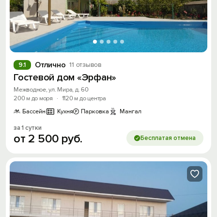
Отлично
9.1
11 отзывов
Гостевой дом «Эрфан»
Межводное, ул. Мира, д. 60
200 м до моря
·
1120 м до центра
Бассейн
Кухня
Парковка
Мангал
за 1 сутки
от
2
500
руб.
Бесплатая отмена