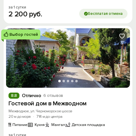
за 1 сутки
2
200
руб.
Бесплатая отмена
Выбор гостей
Отлично
8.8
6 отзывов
Гостевой дом в Межводном
Межводное, ул. Черноморское шоссе
20 м до моря
·
714 м до центра
Питание
Кухня
Мангал
Детская площадка
за 1 сутки