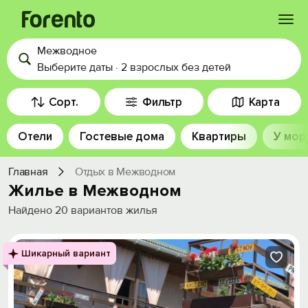
Межводное
Войти
Выберите даты
·
2 взрослых
без детей
Избранное
Сорт.
Фильтр
Карта
Отели
Гостевые дома
Квартиры
У мор
История просмотра
Главная
Отдых в Межводном
Добавить свой объект
Жилье в Межводном
Найдено
20
вариантов жилья
Шикарный вариант