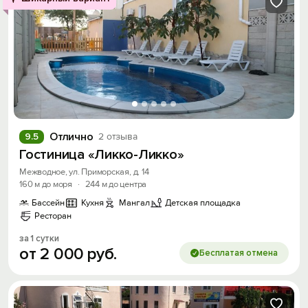
Отлично
9.5
2 отзыва
Гостиница «Ликко-Ликко»
Межводное, ул. Приморская, д. 14
160 м до моря
·
244 м до центра
Бассейн
Кухня
Мангал
Детская площадка
Ресторан
за 1 сутки
от
2
000
руб.
Бесплатая отмена