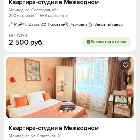
Квартира-студия в Межводном
Межводное, Советская, д21
200 м до моря
·
668 м до центра
2
2 гостя
1 кровать
Парковка
Закрытый двор
19м
за 1 сутки
2
500
руб.
Бесплатая отмена
Квартира-студия в Межводном
Межводное, ул. Советская, 21