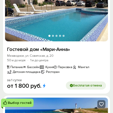
Гостевой дом «Мари-Анна»
Межводное, ул. Советская, д. 20
50 м до моря
·
1 м до центра
Питание
Бассейн
Кухня
Парковка
Мангал
Детская площадка
Ресторан
за 1 сутки
от
1
800
руб.
Бесплатая отмена
Выбор гостей