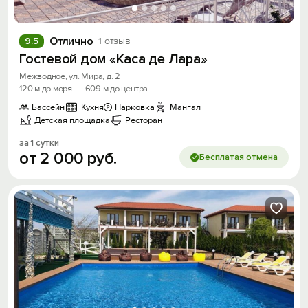
Отлично
9.5
1 отзыв
Гостевой дом «Каса де Лара»
Межводное, ул. Мира, д. 2
120 м до моря
·
609 м до центра
Бассейн
Кухня
Парковка
Мангал
Детская площадка
Ресторан
за 1 сутки
от
2
000
руб.
Бесплатая отмена