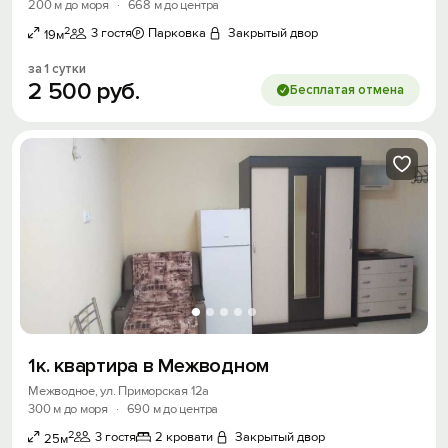
200 м до моря
·
668 м до центра
2
3 гостя
Парковка
Закрытый двор
19м
за 1 сутки
2
500
руб.
Бесплатая отмена
1к. квартира в Межводном
Межводное, ул. Приморская 12а
300 м до моря
·
690 м до центра
2
3 гостя
2 кровати
Закрытый двор
25м