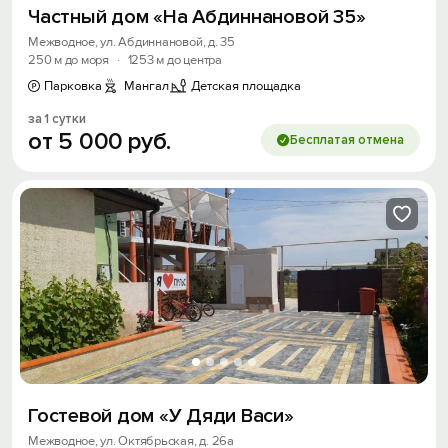
Частный дом «На Абдиннановой 35»
Межводное, ул. Абдиннановой, д. 35
250 м до моря
·
1253 м до центра
Парковка
Мангал
Детская площадка
за 1 сутки
от
5
000
руб.
Бесплатая отмена
Гостевой дом «У Дяди Васи»
Межводное, ул. Октябрьская, д. 26а