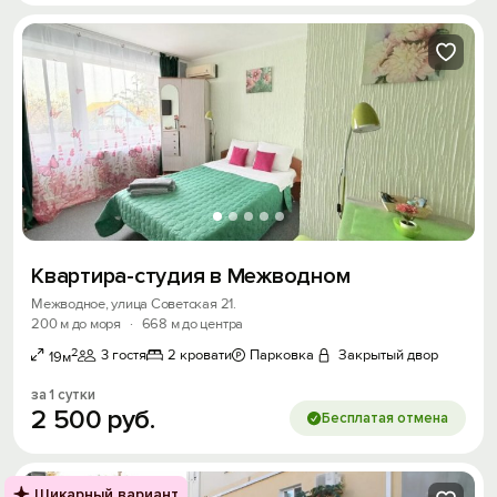
Квартира-студия в Межводном
Межводное, улица Советская 21.
200 м до моря
·
668 м до центра
2
3 гостя
2 кровати
Парковка
Закрытый двор
19м
за 1 сутки
2
500
руб.
Бесплатая отмена
Шикарный вариант