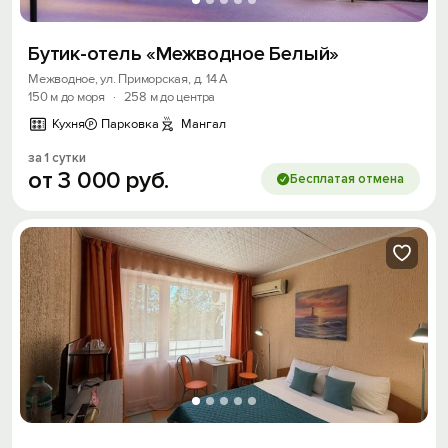
Бутик-отель «Межводное Белый»
Межводное, ул. Приморская, д. 14 А
150 м до моря
·
258 м до центра
Кухня
Парковка
Мангал
за 1 сутки
от
3
000
руб.
Бесплатая отмена