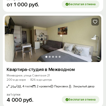
от
1
000
руб.
Бесплатая отмена
Квартира-студия в Межводном
Межводное, улица Советская 21
200 м до моря
·
826 м до центра
2
4 гостя
2 кровати
Парковка
Закрытый двор
25м
за 1 сутки
4
000
руб.
Бесплатая отмена