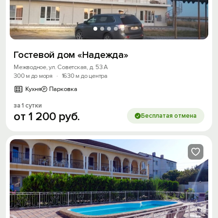
Гостевой дом «Надежда»
Межводное, ул. Советская, д. 53 А
300 м до моря
·
1630 м до центра
Кухня
Парковка
за 1 сутки
от
1
200
руб.
Бесплатая отмена