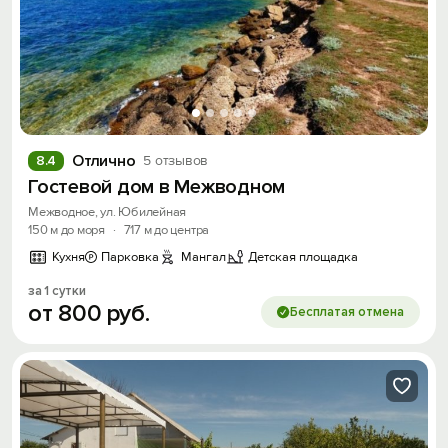
Отлично
8.4
5 отзывов
Гостевой дом в Межводном
Межводное, ул. Юбилейная
150 м до моря
·
717 м до центра
Кухня
Парковка
Мангал
Детская площадка
за 1 сутки
от
800
руб.
Бесплатая отмена