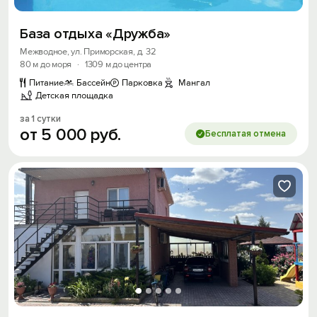
База отдыха «Дружба»
Межводное, ул. Приморская, д. 32
80 м до моря
·
1309 м до центра
Питание
Бассейн
Парковка
Мангал
Детская площадка
за 1 сутки
от
5
000
руб.
Бесплатая отмена