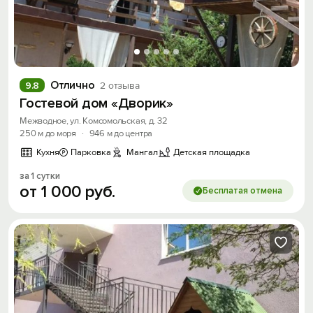
Отлично
9.8
2 отзыва
Гостевой дом «Дворик»
Межводное, ул. Комсомольская, д. 32
250 м до моря
·
946 м до центра
Кухня
Парковка
Мангал
Детская площадка
за 1 сутки
от
1
000
руб.
Бесплатая отмена