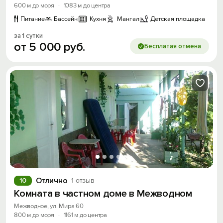
600 м до моря
·
1083 м до центра
Питание
Бассейн
Кухня
Мангал
Детская площадка
за 1 сутки
от
5
000
руб.
Бесплатая отмена
Отлично
10
1 отзыв
Комната в частном доме в Межводном
Межводное, ул. Мира 60
800 м до моря
·
1161 м до центра