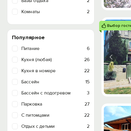
Базы отдыха
2
Комнаты
2
Выбор гост
Популярное
Питание
6
Кухня (любая)
26
Кухня в номере
22
Бассейн
15
Бассейн с подогревом
3
Парковка
27
C питомцами
22
Отдых с детьми
2