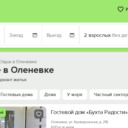
2 взрослых
·
без де
Отдых в Оленевке
 в Оленевке
риант жилья
Гостевые дома
Дома
У моря
Частный сектор
Гостевой дом «Бухта Радости»
ей
Оленевка, ул. Криворожская, д. 21Б
600 м до моря