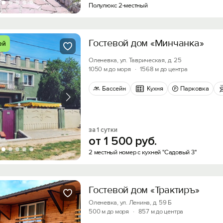
Полулюкс 2-местный
Гостевой дом «Минчанка»
ей
Оленевка, ул. Таврическая, д. 25
1050 м до моря
·
1568 м до центра
Бассейн
Кухня
Парковка
за 1 сутки
от
1
500
руб.
2 местный номер с кухней "Садовый 3"
Гостевой дом «Трактиръ»
Оленевка, ул. Ленина, д. 59 Б
500 м до моря
·
857 м до центра