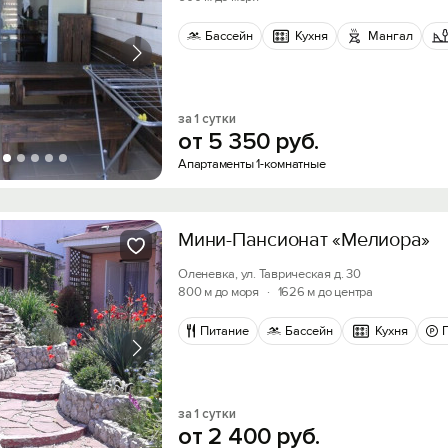
Бассейн
Кухня
Мангал
за 1 сутки
от
5
350
руб.
Апартаменты 1-комнатные
Мини-Пансионат «Мелиора»
Оленевка, ул. Таврическая д. 30
800 м до моря
·
1626 м до центра
Питание
Бассейн
Кухня
за 1 сутки
от
2
400
руб.