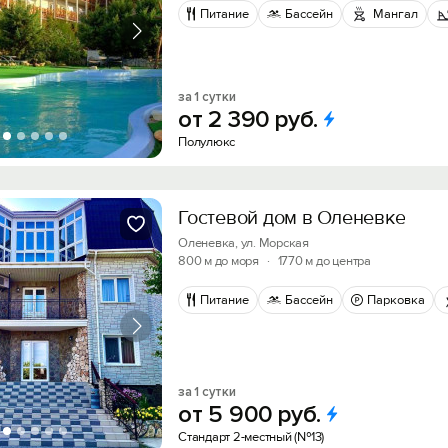
Питание
Бассейн
Мангал
за 1 сутки
от
2
390
руб.
Полулюкс
Гостевой дом в Оленевке
Оленевка, ул. Морская
800 м до моря
·
1770 м до центра
Питание
Бассейн
Парковка
за 1 сутки
от
5
900
руб.
Стандарт 2-местный (№13)