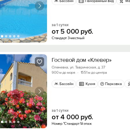
Бассейн
Панорамный вид
Ма
за 1 сутки
от
5
000
руб.
Стандарт 3-местный
Гостевой дом «Клевер»
Оленевка, ул. Таврическая, д. 37
900 м до моря
·
1551 м до центра
Бассейн
Кухня
Парковка
за 1 сутки
от
4
000
руб.
Номер "Стандарт 1й этаж