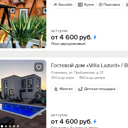
Бассейн
Кухня
Парковка
за 1 сутки
от
4
600
руб.
Люкс двухуровневый
Гостевой дом «Villa Lazurit» /
Оленевка, ул. Прибрежная, д. 21
350 м до моря
·
1961 м до центра
Мангал
Детская площадка
за 1 сутки
от
4
600
руб.