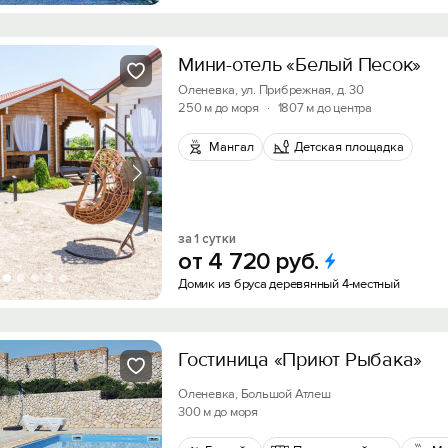
Мини-отель «Белый Песок»
Оленевка, ул. Прибрежная, д. 30
250 м до моря
·
1807 м до центра
Мангал
Детская площадка
за 1 сутки
от
4
720
руб.
Домик из бруса деревянный 4-местный
Гостиница «Приют Рыбака»
Оленевка, Большой Атлеш
300 м до моря