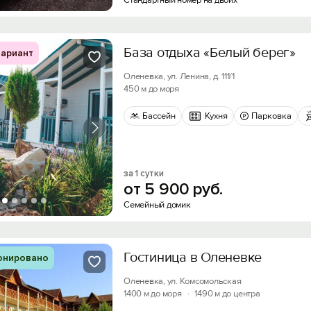
Стандартный номер на двоих
База отдыха «Белый берег»
ариант
Оленевка, ул. Ленина, д. 111/1
450 м до моря
Бассейн
Кухня
Парковка
за 1 сутки
от
5
900
руб.
Семейный домик
Гостиница в Оленевке
онировано
Оленевка, ул. Комсомольская
1400 м до моря
·
1490 м до центра