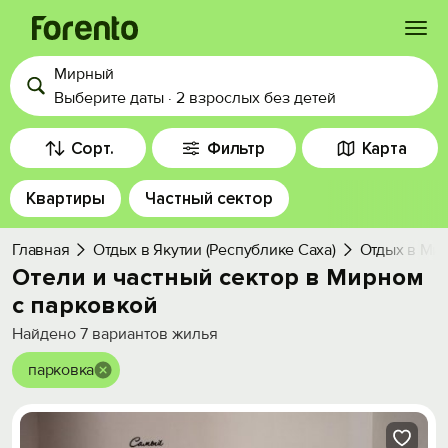
Мирный
Войти
Выберите даты
·
2 взрослых
без детей
Избранное
Сорт.
Фильтр
Карта
Квартиры
Частный сектор
История просмотра
Главная
Отдых в Якутии (Республике Саха)
Отдых в Ми
Добавить свой объект
Отели и частный сектор в Мирном
с парковкой
Найдено
7
вариантов жилья
парковка