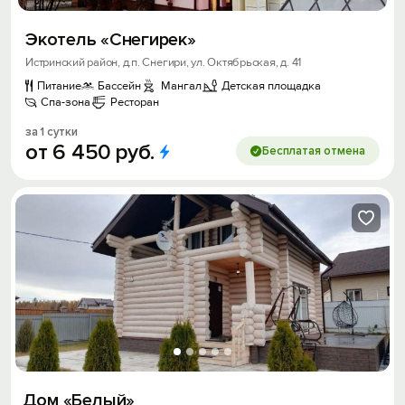
Экотель «Снегирек»
Истринский район, д.п. Снегири, ул. Октябрьская, д. 41
Питание
Бассейн
Мангал
Детская площадка
Спа-зона
Ресторан
за 1 сутки
от
6
450
руб.
Бесплатая отмена
Дом «Белый»