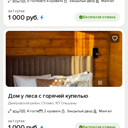
2
6 гостей
4 кровати
Закрытый двор
Мангал
80м
за 1 сутки
1
000
руб.
Бесплатая отмена
Дом у леса с горячей купелью
Дмитровский район, Сбоево, КП Ольшаны
2
4 гостя
2 кровати
Закрытый двор
Мангал
40м
за 1 сутки
1
000
руб.
Бесплатая отмена