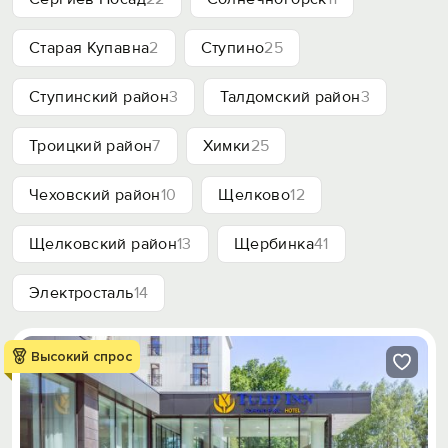
Старая Купавна
2
Ступино
25
Ступинский район
3
Талдомский район
3
Троицкий район
7
Химки
25
Чеховский район
10
Щелково
12
Щелковский район
13
Щербинка
41
Электросталь
14
Высокий спрос