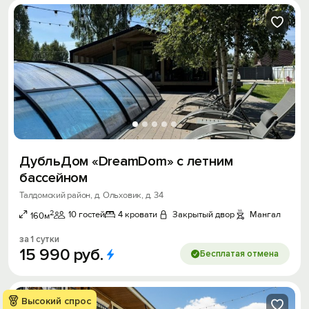
ДубльДом «DreamDom» с летним
бассейном
Талдомский район, д. Ольховик, д. 34
2
10 гостей
4 кровати
Закрытый двор
Мангал
160м
за 1 сутки
15
990
руб.
Бесплатая отмена
Высокий спрос