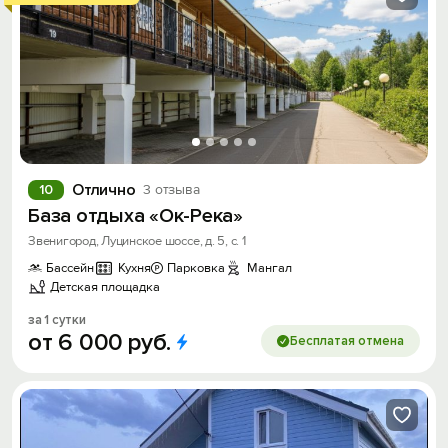
Отлично
10
3 отзыва
База отдыха «Ок-Река»
Звенигород, Луцинское шоссе, д. 5, с. 1
Бассейн
Кухня
Парковка
Мангал
Детская площадка
за 1 сутки
от
6
000
руб.
Бесплатая отмена