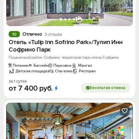
Отлично
10
3 отзыва
Отель «Tulip Inn Sofrino Park»/Тулип Инн
Софрино Парк
Пушкинский район, Софрино, территория парк-отель Софрино
Питание
Бассейн
Парковка
Мангал
Детская площадка
Спа-зона
Ресторан
за 1 сутки
от
7
400
руб.
Бесплатая отмена