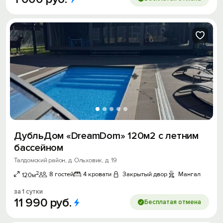
ДубльДом «DreamDom» 120м2 с летним
бассейном
Талдомский район, д. Ольховик, д. 19
2
8 гостей
4 кровати
Закрытый двор
Мангал
120м
за 1 сутки
11
990
руб.
Бесплатая отмена