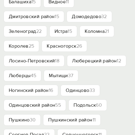
Балашиха
15
Видное
11
Дмитровский район
15
Домодедово
32
Зеленоград
22
Истра
15
Коломна
21
Королев
25
Красногорск
26
Лосино-Петровский
18
Люберецкий район
12
Люберцы
45
Мытищи
37
Ногинский район
16
Одинцово
33
Одинцовский район
55
Подольск
60
Пушкино
30
Пушкинский район
11
Сергиев Посад
22
Солнечногорск
11