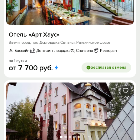
Отель «Арт Хаус»
Звенигород, пос. Дом отдыха Связист, Ратехинское шоссе
Бассейн
Детская площадка
Спа-зона
Ресторан
за 1 сутки
от
7
700
руб.
Бесплатая отмена