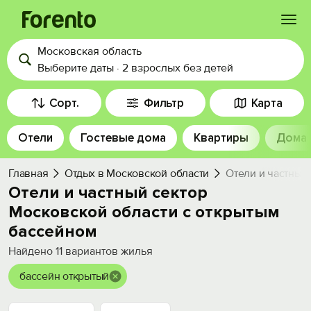
Московская область
Войти
Выберите даты
·
2 взрослых
без детей
Избранное
Сорт.
Фильтр
Карта
Отели
Гостевые дома
Квартиры
Дома
История просмотра
Главная
Отдых в Московской области
Отели и частный
Добавить свой объект
Отели и частный сектор
Московской области с открытым
бассейном
Найдено
11
вариантов жилья
бассейн открытый