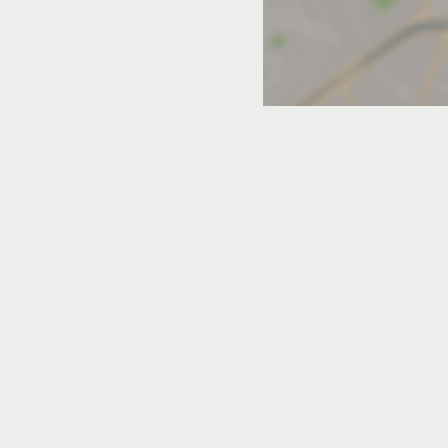
 Дзержинске с конференц-залом
артиры
С парковкой
натные апартаменты и дома