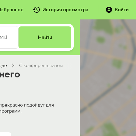
Избранное
История просмотра
Войти
тей
Найти
оде
С конференц-залом
него
прекрасно подойдут для
программ.