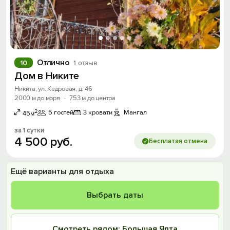
Отлично
10
1 отзыв
Дом в Никите
Никита, ул. Кедровая, д. 46
2000 м до моря
·
753 м до центра
2
5 гостей
3 кровати
Мангал
45м
за 1 сутки
4
500
руб.
Бесплатая отмена
Ещё варианты для отдыха
Выбрать даты
Смотреть рядом: Большая Ялта