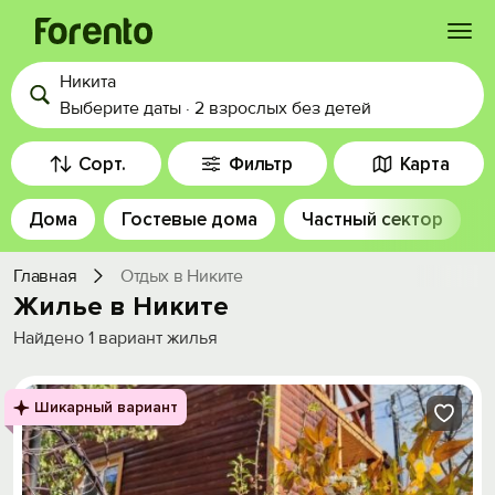
Никита
Войти
Выберите даты
·
2 взрослых
без детей
Избранное
Сорт.
Фильтр
Карта
Дома
Гостевые дома
Частный сектор
История просмотра
Главная
Отдых в Никите
Добавить свой объект
Жилье в Никите
Найдено
1
вариант жилья
Шикарный вариант