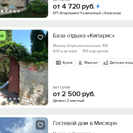
от
4
720
руб.
№1. Апартамент 1-комнатный с балконом
База отдыха «Кипарис»
ей
Мисхор, Алупкинское шоссе, 15В
600 м до моря
·
159 м до центра
Кухня
Мангал
Детская пло
за 1 сутки
от
2
500
руб.
Делюкс 2-местный
Гостевой дом в Мисхоре