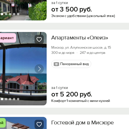
за 1 сутки
от
3
500
руб.
Эконом с удобствами (цокольный этаж)
Апартаменты «Олеиз»
ариант
Мисхор, ул. Алупкинское шоссе, д. 15
300 м до моря
·
247 м до центра
Панорамный вид
за 1 сутки
от
5
200
руб.
Комфорт 1-комнатный с мини-кухней
Гостевой дом в Мисхоре
ей