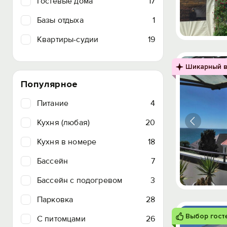
Гостевые дома
17
Базы отдыха
1
Квартиры-судии
19
Шикарный в
Популярное
Питание
4
Кухня (любая)
20
Кухня в номере
18
Бассейн
7
Бассейн с подогревом
3
Парковка
28
Выбор гост
C питомцами
26