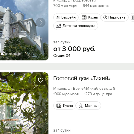
Мисхор, ул. Водовозовых
700 м до моря
·
944 м до центра
Бассейн
Кухня
Парковка
Детская площадка
за 1 сутки
от
3
000
руб.
Студия 04
Гостевой дом «Тихий»
Мисхор, ул. Врачей Михайловых, д. 8
1000 м до моря
·
1273 м до центра
Кухня
Мангал
за 1 сутки