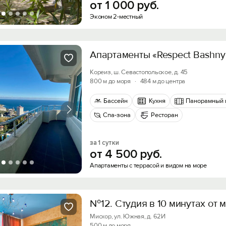
от
1
000
руб.
Эконом 2-местный
Апартаменты «Respect Bashny
Кореиз, ш. Севастопольское, д. 45
800 м до моря
·
484 м до центра
Бассейн
Кухня
Панорамный 
Спа-зона
Ресторан
за 1 сутки
от
4
500
руб.
Апартаменты с террасой и видом на море
№12. Студия в 10 минутах от 
Мисхор, ул. Южная, д. 62И
500 м до моря