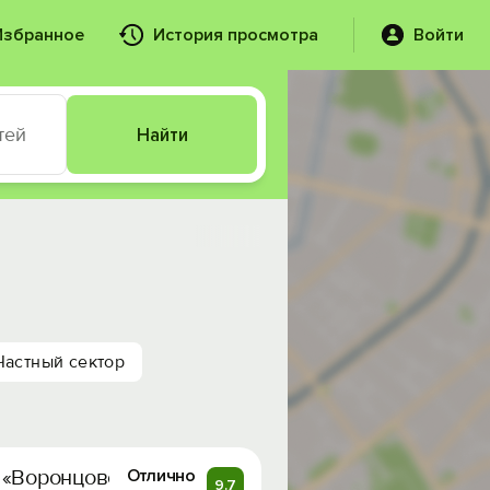
Избранное
История просмотра
Войти
тей
Найти
Частный сектор
 «Воронцовский»
Отлично
9.7