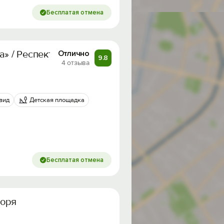
Бесплатая отмена
a» / Респект Башня
Отлично
9.8
4 отзыва
вид
Детская площадка
Бесплатая отмена
моря