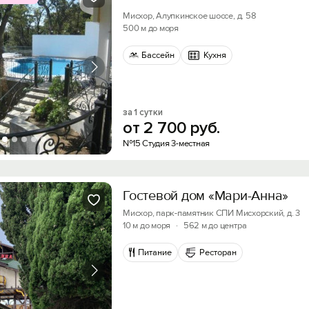
Мисхор, Алупкинское шоссе, д. 58
500 м до моря
Бассейн
Кухня
за 1 сутки
от
2
700
руб.
№15 Студия 3-местная
Гостевой дом «Мари-Анна»
Мисхор, парк-памятник СПИ Мисхорский, д. 3
10 м до моря
·
562 м до центра
Питание
Ресторан