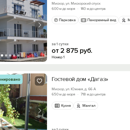
Мисхор, ул. Мисхорский спуск
600 м до моря
·
140 м до центра
Парковка
Панорамный вид
М
за 1 сутки
от
2
875
руб.
Номер 1
Гостевой дом «Дагаз»
онировано
Мисхор, ул. Южная, д. 66 А
650 м до моря
·
718 м до центра
Кухня
Мангал
за 1 сутки