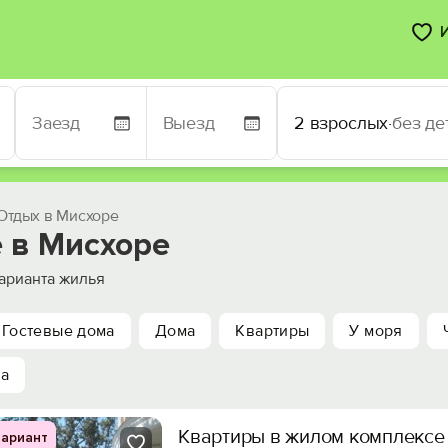
2 взрослых
·
без де
Отдых в Мисхоре
 в Мисхоре
арианта жилья
Гостевые дома
Дома
Квартиры
У моря
ха
Квартиры в жилом комплексе
ариант