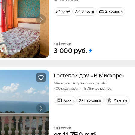
2
3 гостя
2 кровати
38м
за 1 сутки
3
000
руб.
Гостевой дом «В Мисхоре»
Мисхор, ш. Алупкинское, д. 74Н
400 м до моря
·
1876 м до центра
Кухня
Парковка
Мангал
за 1 сутки
от
11
750
руб.