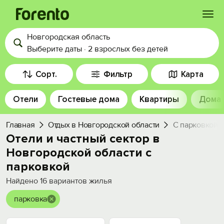
Новгородская область
Войти
Выберите даты
·
2 взрослых
без детей
Избранное
Сорт.
Фильтр
Карта
Отели
Гостевые дома
Квартиры
Дома
История просмотра
Главная
Отдых в Новгородской области
С парковкой
Добавить свой объект
Отели и частный сектор в
Новгородской области с
парковкой
Найдено
16
вариантов жилья
парковка