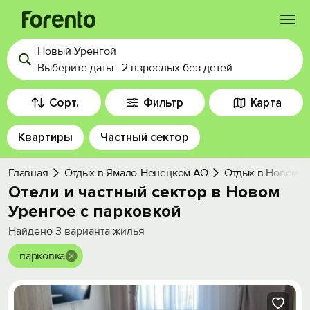
Новый Уренгой
Войти
Выберите даты
·
2 взрослых
без детей
Избранное
Сорт.
Фильтр
Карта
Квартиры
Частный сектор
История просмотра
Главная
Отдых в Ямало-Ненецком АО
Отдых в Новом У
Добавить свой объект
Отели и частный сектор в Новом
Уренгое с парковкой
Найдено
3
варианта жилья
парковка