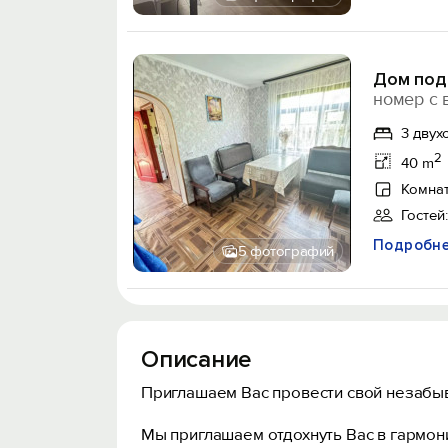
Дом под
номер с 
3 двух
2
40 m
Комнат
Гостей:
Подробн
5 фотографий
Описание
Приглашаем Вас провести свой незабыв
Мы приглашаем отдохнуть Вас в гармон