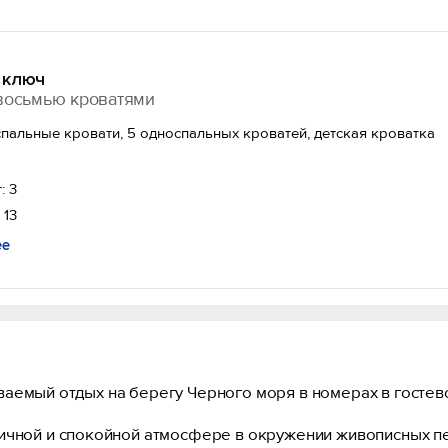
 ключ
восьмью кроватями
спальные кровати, 5 односпальных кроватей, детская кроватка
: 3
 13
ее
аемый отдых на берегу Черного моря в номерах в гостев
ичной и спокойной атмосфере в окружении живописных пе