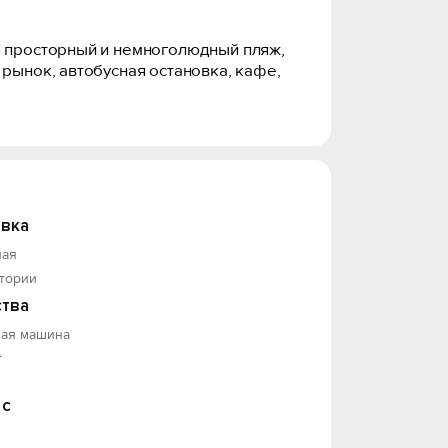
я просторный и немноголюдный пляж,
 рынок, автобусная остановка, кафе,
 зелени, есть мангал. Для гостей
ая летняя кухня. Вся необходимая
вка
ная
итории
тва
ная машина
т
 с