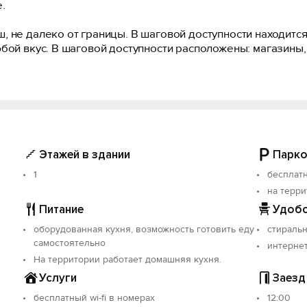
.
, не далеко от границы. В шаговой доступности находитс
бой вкус. В шаговой доступности расположены: магазины,
3х3,5 м, во дворе обустроены уютные беседки в окружении
остоятельного приготовления обедов и ужинов есть больш
Этажей в здании
Парко
1
бесплат
на терр
Питание
Удобс
оборудованная кухня, возможность готовить еду
стираль
самостоятельно
интерне
На территории работает домашняя кухня.
Услуги
Заезд
бесплатный wi-fi в номерах
12:00