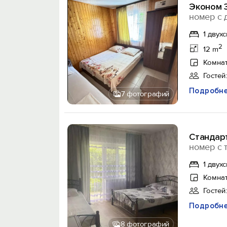
Эконом 
номер с 
1 двух
2
12 m
Комнат
Гостей:
Подробн
7 фотографий
Стандар
номер с 
1 двух
Комнат
Гостей:
Подробн
8 фотографий