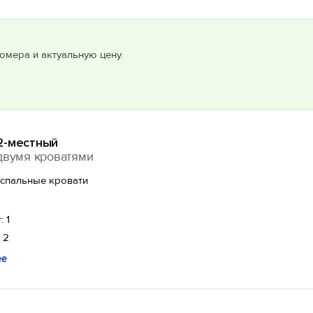
омера и актуальную цену.
2-местный
двумя кроватями
оспальные кровати
: 1
 2
ее