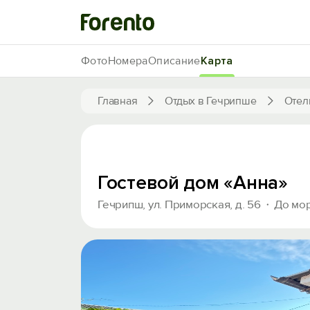
Фото
Номера
Описание
Карта
Главная
Отдых в Гечрипше
Отел
Гостевой дом «Анна»
Гечрипш, ул. Приморская, д. 56
До мор