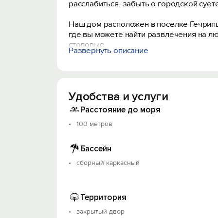
расслабиться, забыть о городской суете
Наш дом расположен в поселке Гечрипш
где вы можете найти развлечения на лю
столовые.
Развернуть описание
Во дворе дома есть Каркасный бассейн 
имеется бесплатная парковка. Для сам
посуда представлена.
Удобства и услуги
Расстояние до моря
100 метров
Бассейн
сборный каркасный
Территория
закрытый двор