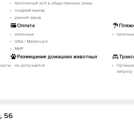
бесплатный wi-fi в общественных зонах
поздний выезд
ранний заезд
Оплата
Пляжи
наличные
галечны
VISA / Mastercard
МИР
Размещение домашних животных
Транс
раста
не допускается
Организ
запросу.
. 56