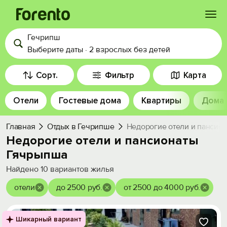
Гечрипш
Войти
Выберите даты
·
2 взрослых
без детей
Избранное
Сорт.
Фильтр
Карта
Отели
Гостевые дома
Квартиры
Дома
История просмотра
Главная
Отдых в Гечрипше
Недорогие отели и пансио
Добавить свой объект
Недорогие отели и пансионаты
Гячрыпша
Найдено
10
вариантов жилья
отели
до 2500 руб.
от 2500 до 4000 руб.
Шикарный вариант