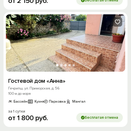
от
2
150
руб.
Бесплатая отмена
Гостевой дом «Анна»
Гечрипш, ул. Приморская, д. 56
100 м до моря
Бассейн
Кухня
Парковка
Мангал
за 1 сутки
от
1
800
руб.
Бесплатая отмена