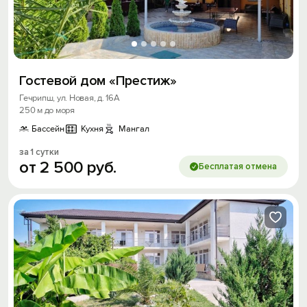
Гостевой дом «Престиж»
Гечрипш, ул. Новая, д. 16А
250 м до моря
Бассейн
Кухня
Мангал
за 1 сутки
от
2
500
руб.
Бесплатая отмена