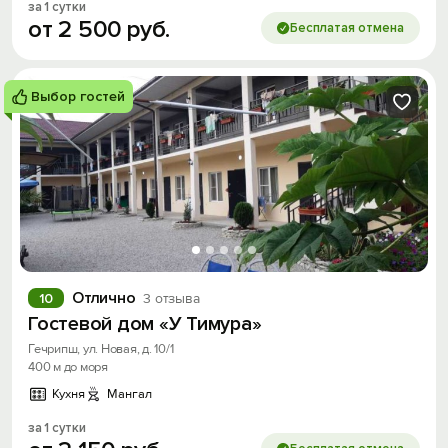
за 1 сутки
от
2
500
руб.
Бесплатая отмена
Выбор гостей
Отлично
10
3 отзыва
Гостевой дом «У Тимура»
Гечрипш, ул. Новая, д. 10/1
400 м до моря
Кухня
Мангал
за 1 сутки