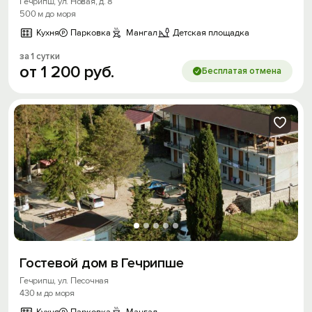
Гечрипш, ул. Новая, д. 8
500 м до моря
Кухня
Парковка
Мангал
Детская площадка
за 1 сутки
от
1
200
руб.
Бесплатая отмена
Гостевой дом в Гечрипше
Гечрипш, ул. Песочная
430 м до моря