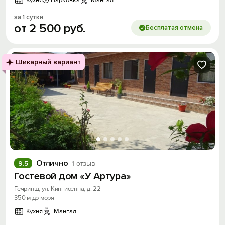
Кухня
Парковка
Мангал
за 1 сутки
от
2
500
руб.
Бесплатая отмена
Шикарный вариант
Отлично
9.5
1 отзыв
Гостевой дом «У Артура»
Гечрипш, ул. Кингисеппа, д. 22
350 м до моря
Кухня
Мангал