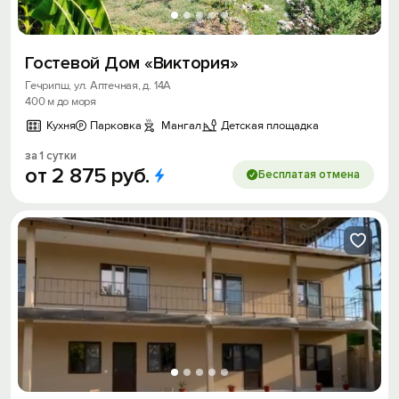
Гостевой Дом «Виктория»
Гечрипш, ул. Аптечная, д. 14А
400 м до моря
Кухня
Парковка
Мангал
Детская площадка
за 1 сутки
от
2
875
руб.
Бесплатая отмена