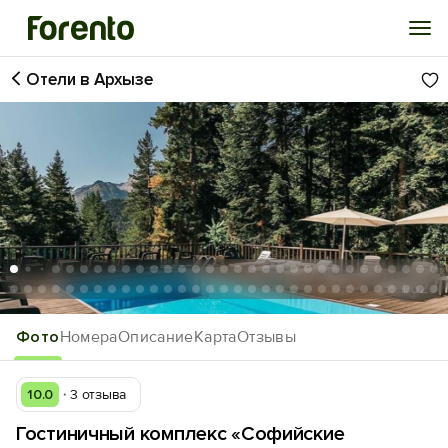
Отели в Архызе
Войти
Избранное
История просмотра
Добавить свой объект
1
/62
Фото
Номера
Описание
Карта
Отзывы
10.0
3 отзыва
Гостиничный комплекс «Софийские