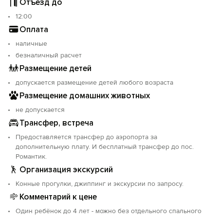
Отъезд до
нашего озера форель и приготовить на мангале.
12:00
Объект прошёл классификацию. Номер реестровой
Оплата
записи: С092025007256.
наличные
безналичный расчет
Размещение детей
допускается размещение детей любого возраста
Размещение домашних животных
не допускается
Трансфер, встреча
Предоставляется трансфер до аэропорта за
дополнительную плату. И бесплатный трансфер до пос.
Романтик.
Организация экскурсий
Конные прогулки, джиппинг и экскурсии по запросу.
Комментарий к цене
Один ребёнок до 4 лет - можно без отдельного спального