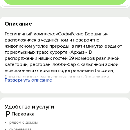
Описание
Гостиничный комплекс «Софийские Вершины»
расположился в уединённом и невероятно
живописном уголке природы, в пяти минутах езды от
горнолыжных трасс курорта «Архыз». В
распоряжении наших гостей 39 номеров различной
категории, ресторан, лобби-бар с кальянной зоной,
всесезонный открытый подогреваемый бассейн,
баня на дровах, мангальные зоны с беседками,
Развернуть описание
детские площадки.
В распоряжении гостей комплекса - стильные,
просторные и светлые номера. Для того, чтобы
Удобства и услуги
оставаться на связи с близкими, к Вашим услугам
предоставляется высокоскоростное Wi-Fi-
Парковка
соединение. По утрам Вас выманит из номера аромат
рядом с домом
свежей выпечки, горячих блюд и закусок,
охраняемая