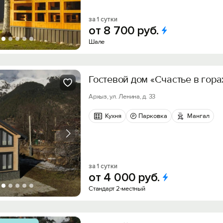
за 1 сутки
от
8
700
руб.
Шале
Гостевой дом «Счастье в гора
Архыз, ул. Ленина, д. 33
Кухня
Парковка
Мангал
за 1 сутки
от
4
000
руб.
Стандарт 2-местный