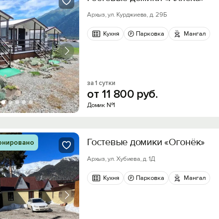
Архыз, ул. Курджиева, д. 29Б
Кухня
Парковка
Мангал
за 1 сутки
от
11
800
руб.
Домик №1
Гостевые домики «Огонёк»
онировано
Архыз, ул. Хубиева, д. 1Д
Кухня
Парковка
Мангал