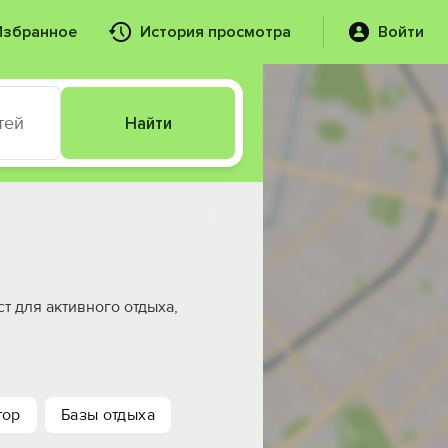
Избранное
История просмотра
Войти
тей
Найти
т для активного отдыха,
тор
Базы отдыха