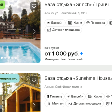
База отдыха «Grinch» / Гринч
ей
Архыз, ул. Банковская, д. 19/3
Бассейн
Кухня
Парковка
Детская площадка
за 1 сутки
от
1
000
руб.
Мини-дом Люкс 5-местный
База отдыха «Sunshine House
онировано
Архыз, Софийская поляна
Питание
Бассейн
Кухня
Мангал
Детская площадка