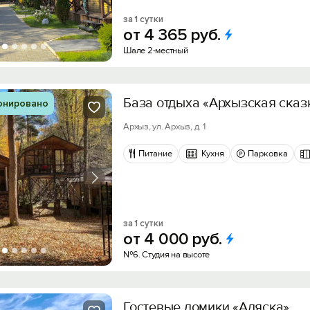
за 1 сутки
от
4
365
руб.
Шале 2-местный
База отдыха «Архызская сказ
онировано
Архыз, ул. Архыз, д. 1
Питание
Кухня
Парковка
за 1 сутки
от
4
000
руб.
№6. Студия на высоте
Гостевые домики «Аляска»