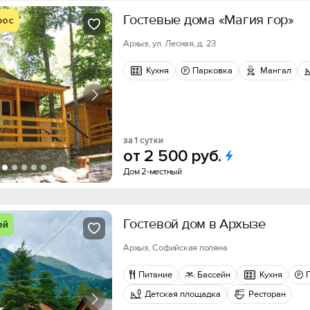
Гостевые дома «Магия гор»
рос
Архыз, ул. Лесная, д. 23
Кухня
Парковка
Мангал
за 1 сутки
от
2
500
руб.
Дом 2-местный
Гостевой дом в Архызе
ей
Архыз, Cофийская поляна
Питание
Бассейн
Кухня
Детская площадка
Ресторан