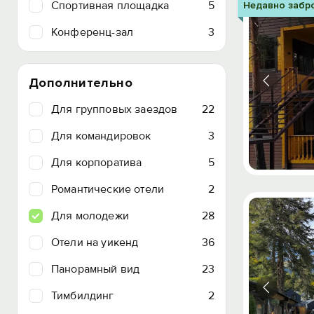
Спортивная площадка
5
Недавно забр
Конференц-зал
3
Дополнительно
Для групповых заездов
22
Для командировок
3
Для корпоратива
5
Романтические отели
2
Для молодежи
28
Отели на уикенд
36
Панорамный вид
23
Тимбилдинг
2