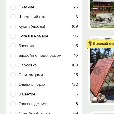
Питание
25
Шведский стол
3
Кухня (любая)
109
Кухня в номере
96
Высокий сп
Бассейн
15
Бассейн с подогревом
10
Парковка
103
C питомцами
45
Отдых в горах
122
В центре
6
Отдых с детьми
8
Семейный отдых
69