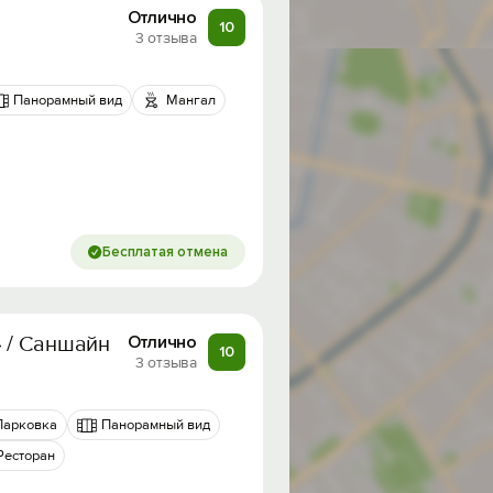
Отлично
10
3 отзыва
Панорамный вид
Мангал
Бесплатая отмена
» / Саншайн Хаус
Отлично
10
3 отзыва
Парковка
Панорамный вид
Ресторан