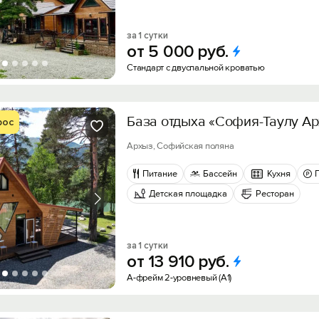
за 1 сутки
от
5
000
руб.
Стандарт с двуспальной кроватью
База отдыха «София-Таулу А
рос
Архыз, Софийская поляна
Питание
Бассейн
Кухня
Детская площадка
Ресторан
за 1 сутки
от
13
910
руб.
А-фрейм 2-уровневый (А1)