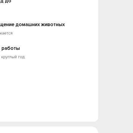
д до
щение домашних животных
кается
 работы
 круглый год