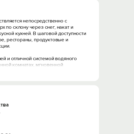
ествляется непосредственно с
 по склону через снег, накат и
усной кухней. В шаговой доступности
фе, рестораны, продуктовые и
кции.
й и отличной системой водяного
нной комнатах, мгновенной
ена возможность индивидуальной
торые могут составить 1
ом могут разместиться еще 2 гостя.
тва
т