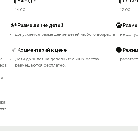
Заезд с
Отъез
14:00
12:00
Размещение детей
Разме
допускается размещение детей любого возраста
не допус
Комментарий к цене
Режим
ое
Дети до 11 лет на дополнительных местах
работает
ера;
размещаются бесплатно.
ия
ка;
не-