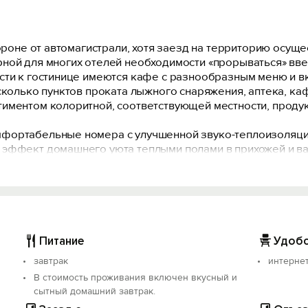
тороне от автомагистрали, хотя заезд на территорию осущ
ой для многих отелей необходимости «прорываться» вверх
сти к гостинице имеются кафе с разнообразным меню и вк
сколько пунктов проката лыжного снаряжения, аптека, ка
иментом колоритной, соответствующей местности, проду
фортабельные номера с улучшенной звуко-теплоизоляцие
 эффект домашнего уюта теплыми полами в прихожей и ва
епосредственно с прилегающей территории. Предусмотр
ван мебелью, в том числе 2 односпальными кроватями, ко
роме того, в комнате имеется раскладной диван, на котор
Питание
Удобс
завтрак
интерне
В стоимость проживания включен вкусный и
сытный домашний завтрак.