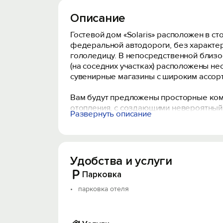
Описание
Гостевой дом «Solaris» расположен в с
федеральной автодороги, без характерн
гололедицу. В непосредственной близо
(на соседних участках) расположены не
сувенирные магазины с широким ассорт
Вам будут предложены просторные ком
отопления, с создающими невероятный
Развернуть описание
круглосуточной подачей горячей воды.
Каждый номер имеет отдельный вход н
регулировки отопления. Номер оборудо
подготовленную двуспальную кровать. К
Удобства и услуги
Парковка
парковка отеля