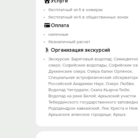
Услуги
бесплатный wi-fi в номерах
бесплатный wi-fi в общественных зонах
Оплата
наличные
безналичный расчет
Организация экскурсий
Экскурсии: Баритовый водопад; Семицветн
озеро; Софийские водопады; Софийские оз
Дуккинские озера; Озёра балки Орлёнок;
Специальная астрофизическая обсерватор
Российской Академии Наук; Озеро Любви;
Водопад Чигордали; Скала Къарча-Тюбе;
Водопад на реке Белой; Архызский участок
Тебердинского государственного заповедни
Рододендрон кавказский; Лик Христа и Ниж
Архызское аланское городище; Архыз.