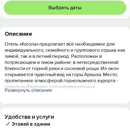
Выбрать даты
Описание
Отель «Korona» предлагает всё необходимое для
индивидуального, семейного и группового отдыха как
зимой, так и в летний период. Расположен в
потрясающем и тихом районе: в непосредственной
близости от горной реки и сосновой рощи. Из окон
открывается чудесный вид на горы Архыза. Место,
пропитанное атмосферой горнолыжного курорта -
идеальный вариант для индивидуальных
Развернуть описание
путешественников, семейных пар и небольших
компаний.
Расстояние до горнолыжного курорта Романтик - 10
Удобства и услуги
км или 8 минут.
Этажей в здании
В нашем отеле Вы найдете все, что нужно для