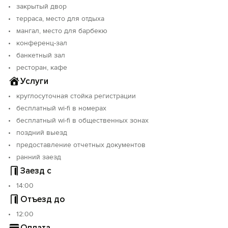
закрытый двор
терраса, место для отдыха
мангал, место для барбекю
конференц-зал
банкетный зал
ресторан, кафе
Услуги
круглосуточная стойка регистрации
бесплатный wi-fi в номерах
бесплатный wi-fi в общественных зонах
поздний выезд
предоставление отчетных документов
ранний заезд
Заезд с
14:00
Отъезд до
12:00
Оплата