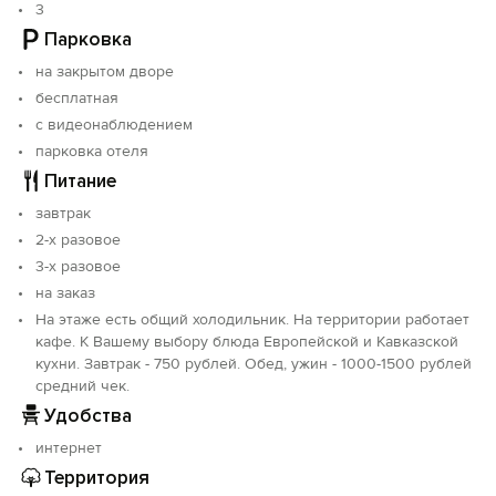
3
отличного отдыха в горах:
Парковка
- чистые и комфортные номера для 2-х, 3-х и 4-х
местного проживания;
на закрытом дворе
- большая бесплатная крытая парковка на
бесплатная
территории отеля;
с видеонаблюдением
- вкусная кухня в кафе при отеле;
парковка отеля
- мангальная зона для барбекю и шашлыков;
Питание
- вместительная беседка и помещение для
проведения корпоративных и семейных
завтрак
мероприятий;
2-х разовое
- сушильная комната и лыжехранилище.
3-х разовое
на заказ
На этаже есть общий холодильник. На территории работает
кафе. К Вашему выбору блюда Европейской и Кавказской
кухни. Завтрак - 750 рублей. Обед, ужин - 1000-1500 рублей
средний чек.
Удобства
интернет
Территория