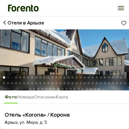
Отели в Архызе
Войти
Избранное
История просмотра
Добавить свой объект
1
/80
Фото
Номера
Описание
Карта
Отель «Korona» / Корона
Архыз, ул. Мира, д. 5