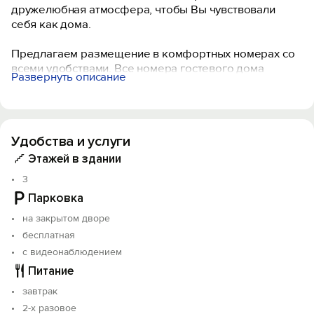
дружелюбная атмосфера, чтобы Вы чувствовали
себя как дома.
Предлагаем размещение в комфортных номерах со
всеми удобствами. Все номера гостевого дома
Развернуть описание
располагают собственной ванной комнатой.
Здесь чистый свежий воздух, а волшебная красота
природы и величественные горы вскружат голову
Удобства и услуги
любому, кто окажется рядом. Для любителей
активного отдыха предусмотрены места для хранения
Этажей в здании
зимнего спортивного снаряжения. На территории
3
есть беседки и зоны для барбекю. К услугам гостей
Парковка
частная парковка.
на закрытом дворе
бесплатная
с видеонаблюдением
Питание
завтрак
2-х разовое