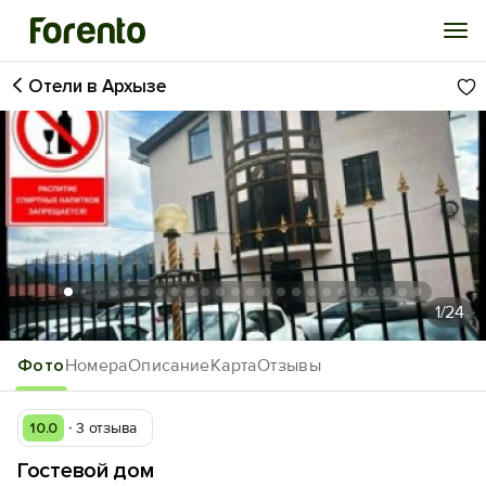
Отели в Архызе
Войти
Избранное
История просмотра
Добавить свой объект
1
/24
Фото
Номера
Описание
Карта
Отзывы
10.0
3 отзыва
Гостевой дом