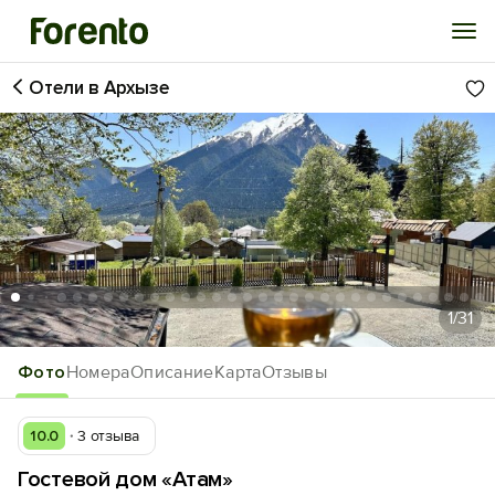
Отели в Архызе
Войти
Избранное
История просмотра
Добавить свой объект
1
/31
Фото
Номера
Описание
Карта
Отзывы
10.0
3 отзыва
Гостевой дом «Атам»