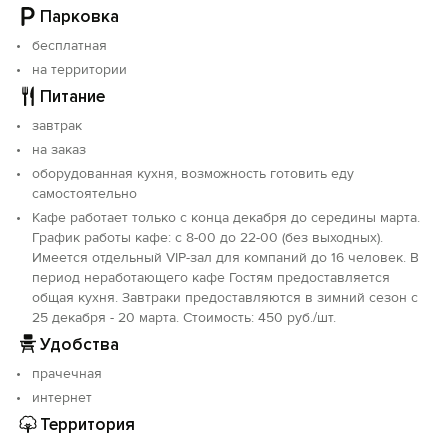
Парковка
У каждого домика имеется просторная веранда и
бесплатная
собственный мангал. Исключение - домик «Прованс»,
на территории
у него своя беседка с мангалом. Зона барбекю отеля
Питание
оборудована мангалами и открытыми беседками.
Гости могут порадовать себя и близких
завтрак
великолепными деликатесами «с дымком» абсолютно
на заказ
бесплатно. В 10 м от нашего гостевого дома
оборудованная кухня, возможность готовить еду
находится небольшой банный комплекс.
самостоятельно
Кафе работает только с конца декабря до середины марта.
К услугам гостей: просторная автостоянка, общие
График работы кафе: с 8-00 до 22-00 (без выходных).
зоны отдыха, WI-FI на всей территории, услуги
Имеется отдельный VIP-зал для компаний до 16 человек. В
прачечной, утюг и гладильная доска (по запросу).
период неработающего кафе Гостям предоставляется
Имеется комната для сушки и хранения
общая кухня. Завтраки предоставляются в зимний сезон с
спортинвентаря.
25 декабря - 20 марта. Стоимость: 450 руб./шт.
В зимний сезон с 8:00 до 22:00 для гостей «Атам» и
Удобства
эко-домиков «Седой Архыз» работает кафе,
прачечная
предоставляются комплексные завтраки. Наше меню
богато традиционными кавказскими блюдами,
интернет
привычной европейской кухней, вкусными десертами
Территория
и напитками. Всё готовится из натуральных,