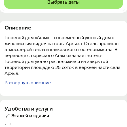
Выбрать даты
Описание
Гостевой дом «Атам» – современный уютный дом с
живописным видом на горы Архыза. Отель пропитан
атмосферой тепла и кавказского гостеприимства. В
переводе с тюркского Атам означает «отец».
Гостевой дом уютно расположился на закрытой
территории площадью 25 соток в верхней части села
Архыз.
Развернуть описание
Гостям предлагается проживание в 12
комфортабельных номерах главного корпуса и 7-ми
уютных эко-домиках комплекса «Седой Архыз».
Номера и домики с хорошей звукоизоляцией,
Удобства и услуги
оснащены всем необходимым для комфортного
проживания и отличного отдыха. С общeй тepрасы
Этажей в здании
гостевого дома и веранд домиков oткрываетcя
3
изумительный вид на величественные горы Архыза.