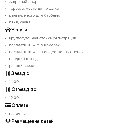
закрытый двор
экологически чистых продуктов от местных
терраса, место для отдыха
фермеров. В межсезонье и летом гости отеля могут
воспользоваться полностью оборудованной общей
мангал, место для барбекю
кухней (бесплатно). Для любителей спокойного
баня, сауна
отдыха в зале «Готика» мы предусмотрели просмотр
Услуги
любимых фильмов, для наших самых маленьких
круглосуточная стойка регистрации
гостей - мультфильмов. А для любителей
бесплатный wi-fi в номерах
увлекательных видеоигр предлагается Sony
PlayStation.
бесплатный wi-fi в общественных зонах
поздний выезд
ранний заезд
Заезд с
14:00
Отъезд до
12:00
Оплата
наличные
Размещение детей