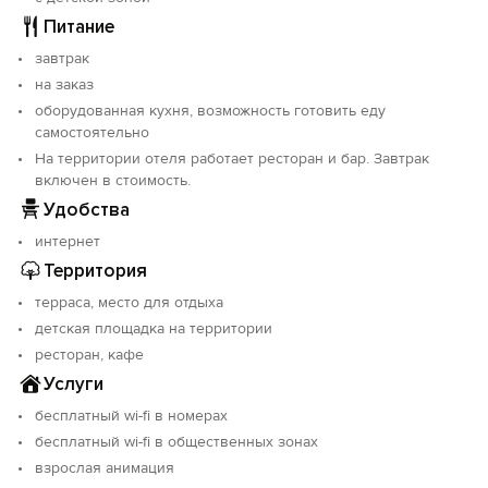
- Комфортная зона отдыха
Питание
- Детская и спортивная площадка
- Лаунж-зона возле бара
завтрак
- Парковка
на заказ
- Бесплатный Wi-Fi
оборудованная кухня, возможность готовить еду
- Прокат детского инвентаря
самостоятельно
- Детская и взрослая анимация
На территории отеля работает ресторан и бар. Завтрак
включен в стоимость.
Удобства
интернет
Территория
терраса, место для отдыха
детская площадка на территории
ресторан, кафе
Услуги
бесплатный wi-fi в номерах
бесплатный wi-fi в общественных зонах
взрослая анимация