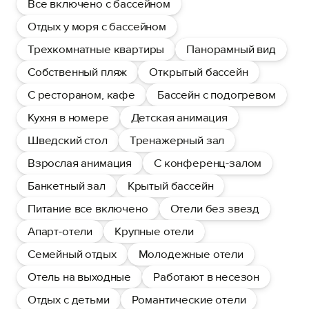
Все включено с бассейном
Отдых у моря с бассейном
Трехкомнатные квартиры
Панорамный вид
Собственный пляж
Открытый бассейн
С рестораном, кафе
Бассейн с подогревом
Кухня в номере
Детская анимация
Шведский стол
Тренажерный зал
Взрослая анимация
С конференц-залом
Банкетный зал
Крытый бассейн
Питание все включено
Отели без звезд
Апарт-отели
Крупные отели
Семейный отдых
Молодежные отели
Отель на выходные
Работают в несезон
Отдых с детьми
Романтические отели