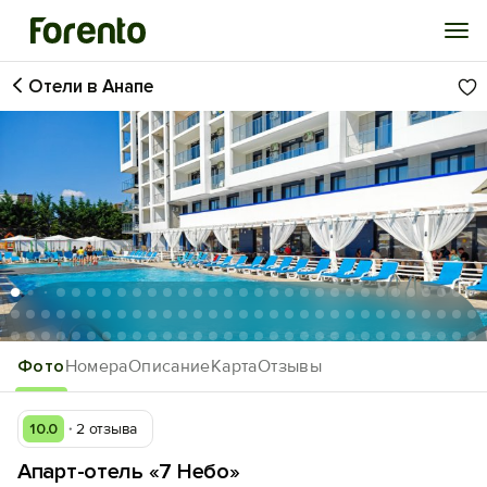
Отели в Анапе
Войти
Избранное
История просмотра
Добавить свой объект
1
/166
Фото
Номера
Описание
Карта
Отзывы
10.0
2 отзыва
Апарт-отель «7 Небо»