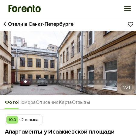
Отели в Санкт-Петербурге
Войти
Избранное
История просмотра
Добавить свой объект
1
/21
Фото
Номера
Описание
Карта
Отзывы
10.0
2 отзыва
Апартаменты у Исаакиевской площади