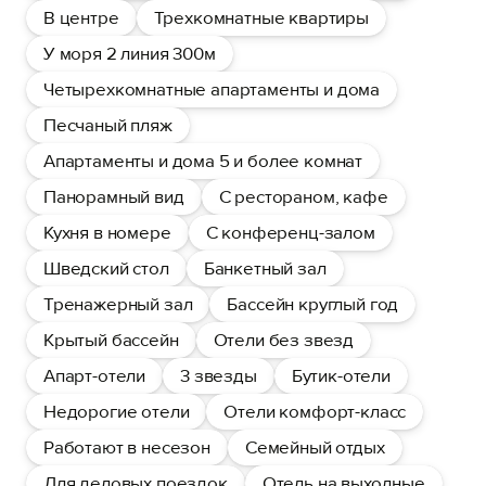
В центре
Трехкомнатные квартиры
У моря 2 линия 300м
Четырехкомнатные апартаменты и дома
Песчаный пляж
Апартаменты и дома 5 и более комнат
Панорамный вид
С рестораном, кафе
Кухня в номере
С конференц-залом
Шведский стол
Банкетный зал
Тренажерный зал
Бассейн круглый год
Крытый бассейн
Отели без звезд
Апарт-отели
3 звезды
Бутик-отели
Недорогие отели
Отели комфорт-класс
Работают в несезон
Семейный отдых
Для деловых поездок
Отель на выходные