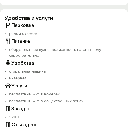
Размещение для 9-ти гостей
Четыре совмещенных санузла, каждый находится в
Удобства и услуги
спальне
Вид во внутренний тихий двор 1 этаж
Парковка
Кухня: плита, микроволновая печь, чайник,
рядом с домом
холодильник, вся посуда
Питание
Стиральная машина, утюг, доска и фен
Быстрый Wi-Fi на скорости до 100 мбит/с, кабельное
оборудованная кухня, возможность готовить еду
телевидение
самостоятельно
Центральное отопление, электрический нагреватель,
Удобства
горячая вода есть всегда
стиральная машина
Машину можно оставить на улице у дома.
интернет
Услуги
бесплатный wi-fi в номерах
бесплатный wi-fi в общественных зонах
Заезд с
15:00
Отъезд до