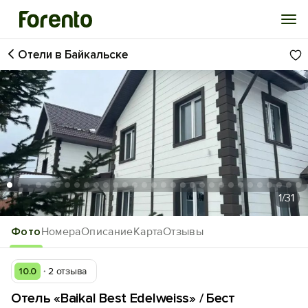
Отели в Байкальске
Войти
Избранное
История просмотра
Добавить свой объект
1
/31
Фото
Номера
Описание
Карта
Отзывы
10.0
2 отзыва
Отель «Baikal Best Edelweiss» / Бест