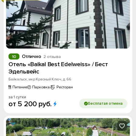
Отлично
10
2 отзыва
Отель «Baikal Best Edelweiss» / Бест
Эдельвейс
Байкальск, мкр Красный Ключ, д. 66
Питание
Парковка
Ресторан
за 1 сутки
от
5
200
руб.
Бесплатая отмена