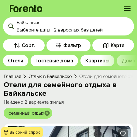
Байкальск
Войти
Выберите даты
·
2 взрослых
без детей
Избранное
Сорт.
Фильтр
Карта
Отели
Гостевые дома
Квартиры
Дома
История просмотра
Главная
Отдых в Байкальске
Отели для семейного отды
Добавить свой объект
Отели для семейного отдыха в
Байкальске
Найдено
2
варианта жилья
семейный отдых
Высокий спрос