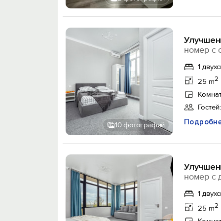
Улучшен
номер с 
1 двух
2
25 m
Комнат
Гостей:
Подробн
10 фотографий
Улучшен
номер с 
1 двух
2
25 m