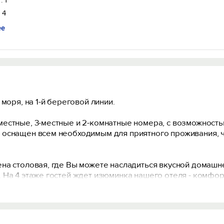
: 1
 4
ее
моря, на 1-й береговой линии.
естные, 3-местные и 2-комнатные номера, с возможность
оснащен всем необходимым для приятного проживания, ч
на столовая, где Вы можете насладиться вкусной домашне
 На 4 этаже гостей ждет изюминка нашего отеля - комфо
оторой открывается незабываемый, потрясающий вид на г
товьтесь к незабываемым моментам, комфорта и расслабл