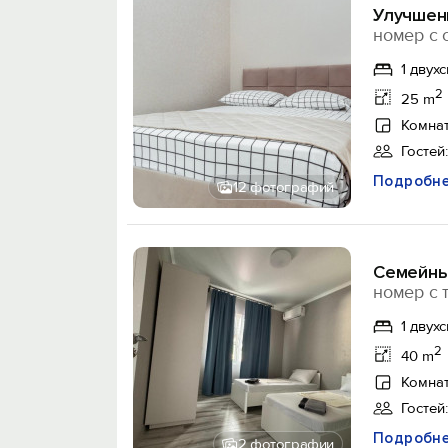
Улучшен
номер с 
1 двух
2
25 m
Комнат
Гостей:
Подробн
12 фотографий
Семейны
номер с 
1 двух
2
40 m
Комнат
Гостей:
Подробн
2 фотографии