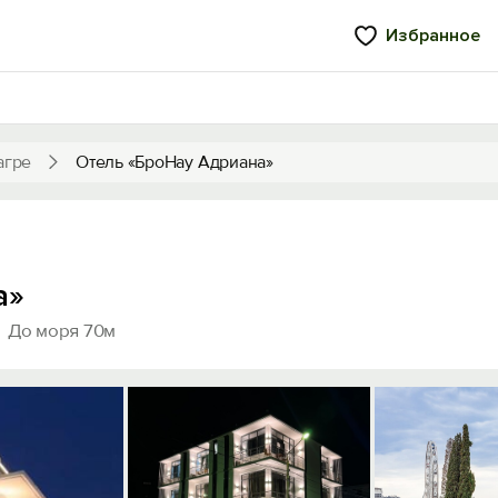
Избранное
агре
Отель «БроНау Адриана»
а»
До моря 70м