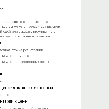
ие
итории нашего отеля расположена
, где Вы можете насладиться вкусной
й едой или заказать проживание с
ами или полноценным питанием.
и
точная стойка регистрации
ый wi-fi в номерах
ый wi-fi в общественных зонах
а
е
щение домашних животных
кается
нтарий к цене
5 лет размещаются бесплатно.