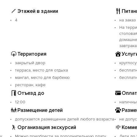
Этажей в здании
Питан
4
на заказ
На терр
столовая
домашне
завтрак
Территория
Услуг
закрытый двор
круглосу
терраса, место для отдыха
бесплатн
мангал, место для барбекю
бесплатн
ресторан, кафе
Отъезд до
Оплат
12:00
наличны
Размещение детей
Разме
допускается размещение детей любого возраста
не допус
Организация экскурсий
Комме
у
Можно приобрести за дополнительную плату
Дети до 