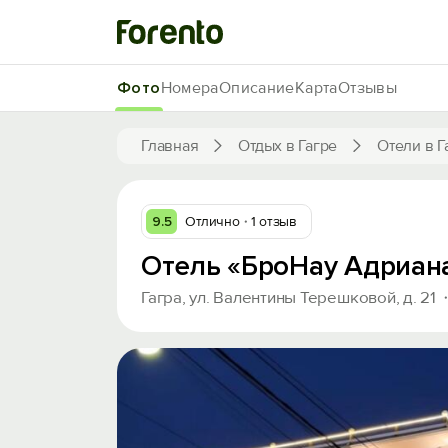
Фото
Номера
Описание
Карта
Отзывы
Главная
Отдых в Гагре
Отели в Г
9.5
Отлично
1 отзыв
Отель «БроНау Адриан
Гагра, ул. Валентины Терешковой, д. 21