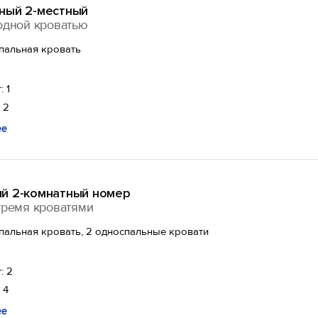
ный 2-местный
одной кроватью
спальная кровать
: 1
 2
ее
й 2-комнатный номер
тремя кроватями
спальная кровать, 2 односпальные кровати
: 2
 4
ее