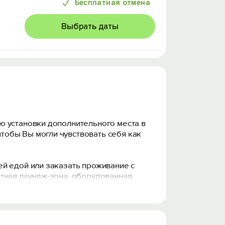
Бесплатная отмена
Выбрать даты
ю установки дополнительного места в
тобы Вы могли чувствовать себя как
й едой или заказать проживание с
ртная лаундж-зона, оборудованная
оры и море, закаты и рассветы. Уборка
ению в окружении природы.