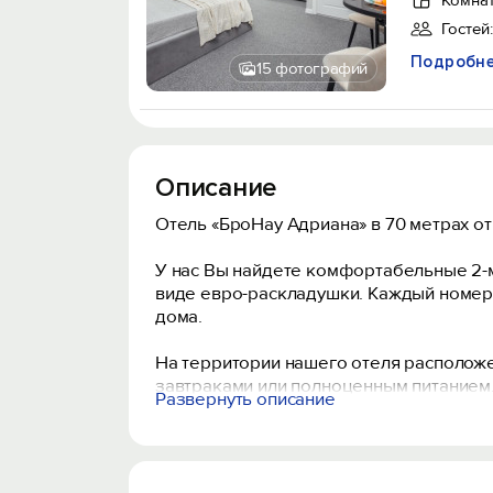
Комнат
Гостей:
Подробн
15 фотографий
Описание
Отель «БроНау Адриана» в 70 метрах от 
У нас Вы найдете комфортабельные 2-м
виде евро-раскладушки. Каждый номер 
дома.
На территории нашего отеля расположе
завтраками или полноценным питанием.
Развернуть описание
удобной мебелью и зоной барбекю, с к
в номерах проходит регулярно. Приго