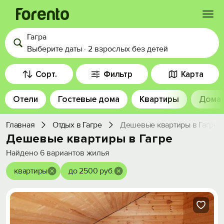
Гагра
Войти
Выберите даты
·
2 взрослых
без детей
Избранное
Сорт.
Фильтр
Карта
Отели
Гостевые дома
Квартиры
Дома
История просмотра
Главная
Отдых в Гагре
Дешевые квартиры в Гагре
Добавить свой объект
Дешевые квартиры в Гагре
Найдено
6
вариантов жилья
квартиры
до 2500 руб.