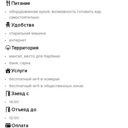
Питание
Объект прошёл классификацию. Номер реестровой
оборудованная кухня, возможность готовить еду
записи: С422025006351.
самостоятельно
Удобства
стиральная машина
интернет
Территория
мангал, место для барбекю
баня, сауна
Услуги
бесплатный wi-fi в номерах
бесплатный wi-fi в общественных зонах
Заезд с
14:00
Отъезд до
12:00
Оплата