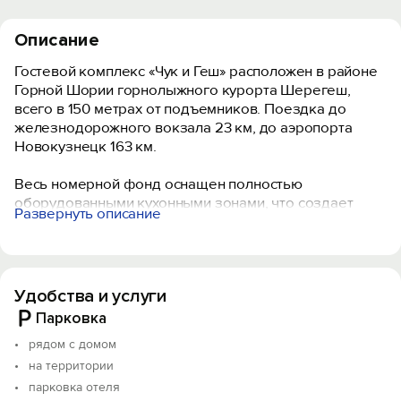
Описание
Гостевой комплекс «Чук и Геш» расположен в районе
Горной Шории горнолыжного курорта Шерегеш,
всего в 150 метрах от подъемников. Поездка до
железнодорожного вокзала 23 км, до аэропорта
Новокузнецк 163 км.
Весь номерной фонд оснащен полностью
оборудованными кухонными зонами, что создает
Развернуть описание
домашнюю атмосферу и уют. Все продумано до
мелочей, махровое белье, сушилка для одежды,
хранилище для инвентаря.
Удобства и услуги
На территории комплекса гости могут посетить баню,
купольную тёплую беседку. Самая большая тёплая
Парковка
десятка прям на горе. Вместимость до 15 человек.
рядом с домом
Рядом зона барбекю. Есть горячий чан под открытым
на территории
небом. Бесплатный Wi-Fi предоставляется на всей
парковка отеля
территории.