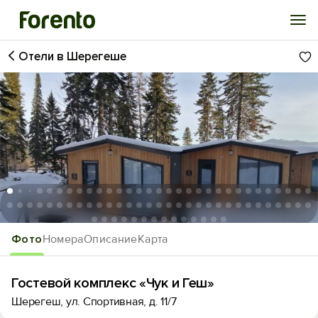
Отели в Шерегеше
Войти
Избранное
История просмотра
Добавить свой объект
1
/76
Фото
Номера
Описание
Карта
Гостевой комплекс «Чук и Геш»
Шерегеш, ​ул. Спортивная, д. 11/7