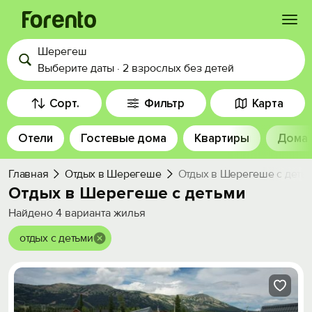
Шерегеш
Войти
Выберите даты
·
2 взрослых
без детей
Избранное
Сорт.
Фильтр
Карта
Отели
Гостевые дома
Квартиры
Дома
История просмотра
Главная
Отдых в Шерегеше
Отдых в Шерегеше с деть
Добавить свой объект
Отдых в Шерегеше с детьми
Найдено
4
варианта жилья
отдых с детьми