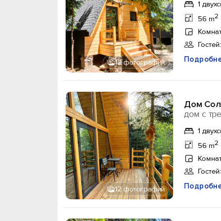
1 двух
2
56 m
Комнат
Гостей:
Подробн
12 фотографий
Дом Соло
дом с тр
1 двух
2
56 m
Комнат
Гостей:
Подробн
12 фотографий