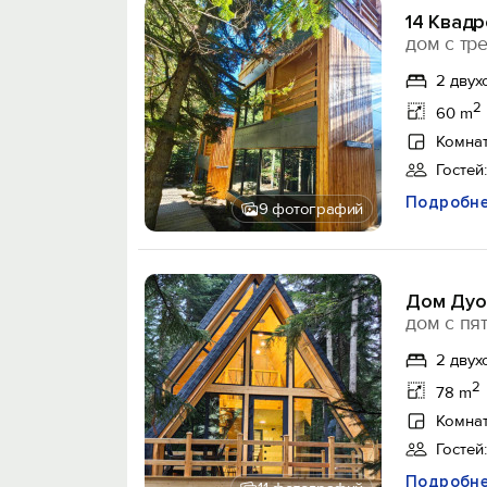
14 Квадр
дом с тр
2 двух
2
60 m
Комнат
Гостей:
Подробн
9 фотографий
Дом Дуо
дом с пя
2 двух
2
78 m
Комнат
Гостей:
Подробн