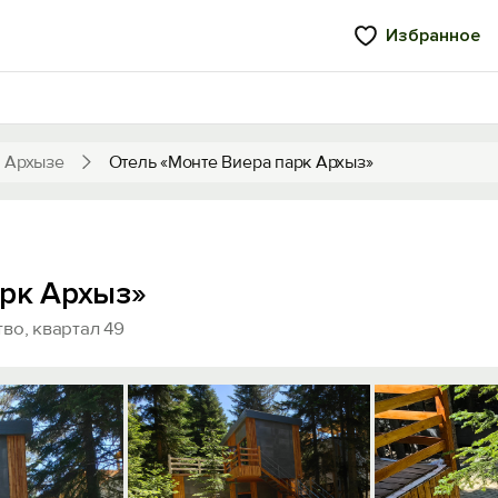
Избранное
в Архызе
Отель «Монте Виера парк Архыз»
арк Архыз»
во, квартал 49