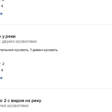
 4
ее
о у реки
с двумя кроватями
спальная кровать, 1 диван-кровать
: 2
 4
ее
 2 с видом на реку
умя кроватями