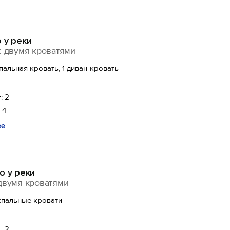
 у реки
с двумя кроватями
спальная кровать, 1 диван-кровать
: 2
 4
ее
о у реки
двумя кроватями
спальные кровати
: 2