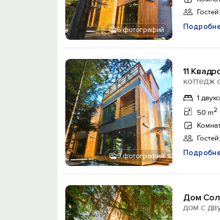
Гостей:
Подробн
6 фотографий
11 Квадр
коттедж 
1 двух
2
50 m
Комнат
Гостей:
Подробн
9 фотографий
Дом Соло
дом с дв