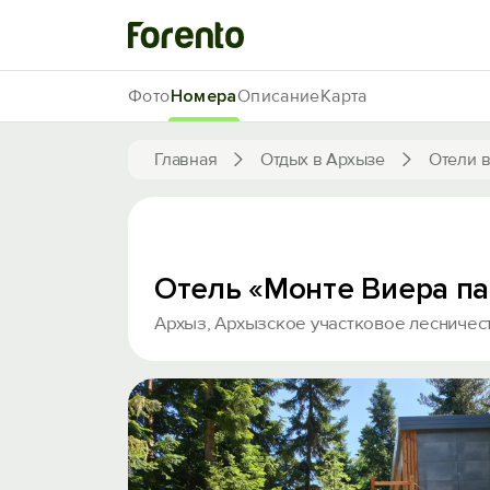
Фото
Номера
Описание
Карта
Главная
Отдых в Архызе
Отели 
Отель «Монте Виера п
Архыз, Архызское участковое лесничест