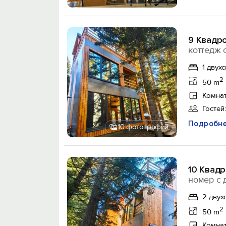
9 Квадро
коттедж 
1 двух
2
50 m
Комнат
Гостей:
Подробн
10 фотографий
10 Квадр
номер с 
2 двух
2
50 m
Комнат