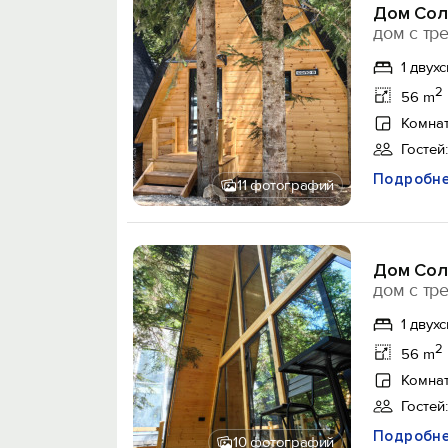
Дом Соло
дом с тр
1 двух
2
56 m
Комнат
Гостей:
Подробн
11 фотографий
Дом Соло
дом с тр
1 двух
2
56 m
Комнат
Гостей:
Подробн
10 фотографий