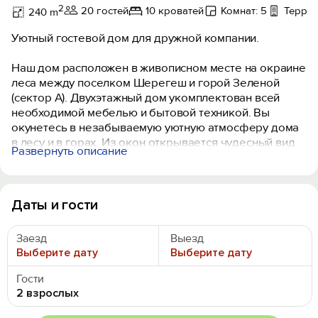
2
20 гостей
10 кроватей
Комнат: 5
Террас
240 m
Уютный гостевой дом для дружной компании.
Наш дом расположен в живописном месте на окраине
леса между поселком Шерегеш и горой Зеленой
(сектор А). Двухэтажный дом укомплектован всей
необходимой мебелью и бытовой техникой. Вы
окунетесь в незабываемую уютную атмосферу дома
в лесу и в горах. Из окон открывается чудесный вид
Развернуть описание
на горнолыжные трассы, вершину горы Мустаг и
сказочный лес.
Площадь 240 квадратных метров.
Даты и гости
2 санузла.
Вся необходимая бытовая техника.
Заезд
Выезд
Уютная баня.
Выберите дату
Выберите дату
Мангал.
Доступные цены.
Гости
Высокий уровень обслуживания.
2 взрослых
Фурако.