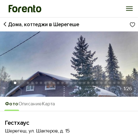
Дома, коттеджи в Шерегеше
Войти
Избранное
История просмотра
Добавить свой объект
1
/26
Фото
Описание
Карта
Гестхаус
Шерегеш, ул. Шахтеров, д. 15