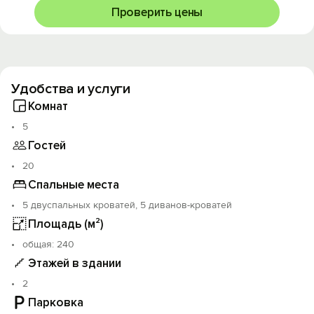
Быстрое бронирование.
Проверить цены
А самое главное, мы находимся в 5 минутах от
горнолыжных трасс.
Удобства и услуги
Комнат
5
Гостей
20
Спальные места
5 двуспальных кроватей, 5 диванов-кроватей
Площадь (м²)
oбщая: 240
Этажей в здании
2
Парковка