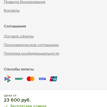
Правила бронирования
Контакты
Соглашения
Договор оферты
Пользовательское соглашение
Политика конфиденциальности
Способы оплаты
© 2017 – 2026 г. «Forento» - официальный сайт.
Все права
Цена от:
защищены, торговый знак Nº1025240.
Бронирование
23 600 руб.
отелей, квартир, домов.
Бесплатная отмена