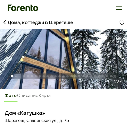
Дома, коттеджи в Шерегеше
Войти
Избранное
История просмотра
Добавить свой объект
1
/27
Фото
Описание
Карта
Дом «Катушка»
Шерегеш, Славянская ул., д. 75