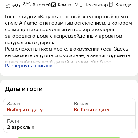
2
6 гостей
Комнат: 2
Телевизор
Холодиль
60 m
Гостевой дом «Катушка» - новый, комфортный дом в
стиле A-frame, с панорамным остеклением, в котором
совмещены современный интерьер и колорит
загородного дома с непревзойденным ароматом
натурального дерева.
Расположен в тихом месте, в окружении леса. Здесь
вы сможете ощутить спокойствие, а значит отдохнуть
и расслабиться всей душой и телом. Удобное
Развернуть описание
расположение, до сектора А и Б всего 7 минут на
машине. Дом рассчитан на 6 человек (2 двуспальные
кровати и диван в общем холле на 2 человека).
Даты и гости
1 этаж: современная кухня, обеденная зона,
гостиная с раскладывающимся диваном, санузел,
Заезд
Выезд
спальня с двуспальной кроватью.
Выберите дату
Выберите дату
2 этаж: комната открытого типа с потрясающим
панорамным видом (второй свет) и двуспальной
Гости
кроватью.
2 взрослых
В доме предусмотрено все необходимое для