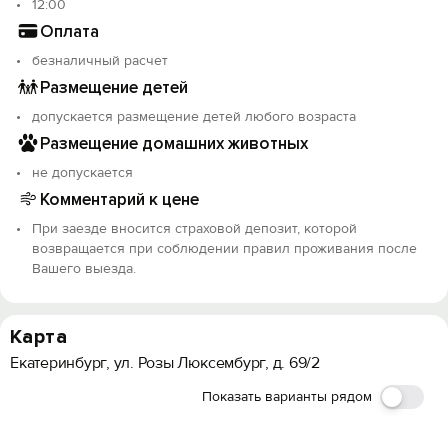
12:00
- фотографию разворота 2-й и 3-й страниц паспорта -
Оплата
через сообщения или иным согласованным способом.
- по запросу: селфи с паспортом в руках на фоне
безналичный расчет
двери в квартиру для идентификации и соблюдения
Размещение детей
условий проживания.
допускается размещение детей любого возраста
В день заезда потребуются паспорт и страховой
депозит (возвращается в течение 24 часов после
Размещение домашних животных
выезда).
не допускается
Комментарий к цене
Если Вам необходимы отчётные документы -
предоставим договор и чек в электронном виде.
При заезде вносится страховой депозит, которой
Пожалуйста, заранее сообщите об этом при
возвращается при соблюдении правил проживания после
бронировании и укажите e-mail для отправки.
Вашего выезда.
Для организаций и ИП дополнительно
запрашиваются: реквизиты, копии документов,
подтверждающих полномочия на подписание
Карта
договора (доверенность, приказ, решение и пр.).
Екатеринбург, ул. Розы Люксембург, д. 69/2
Квартира не сдаётся для вечеринок и мероприятий.
Показать варианты рядом
Курение запрещено.
Заселение с 25 лет, строго по паспорту.