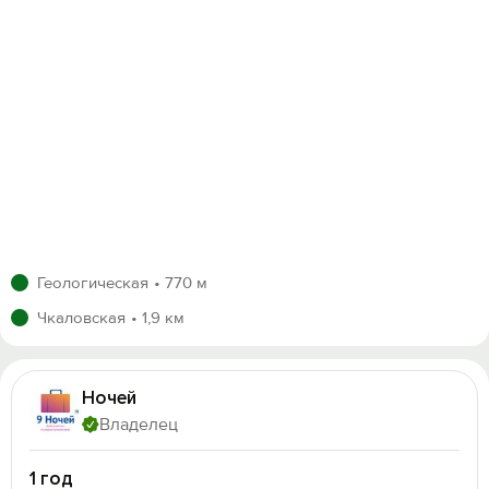
Домашние животные не допускаются.
В заселении может быть отказано при алкогольном
опьянении.
На входе установлена видеокамера.
Контроль количества гостей.
Нарушение правил - основание для расторжения
договора без возврата оплаты и залога.
Парковка: бесплатная, во дворе.
Служба бронирования и поддержка работает
ежедневно с 10:00 до 22:00 (Екб GMT+5).
Квартира полностью соответствует описанию и
фотографиям. Чистота, продуманный интерьер,
Геологическая
770 м
актуальный ремонт - для Вашего спокойствия и
Чкаловская
1,9 км
удобства.
Настоящее объявление является публичной
офертой.
Бронирование и предоплата означают Ваше согласие
Ночей
с условиями и заключение договора найма.
Владелец
Местом исполнения договора является адрес
квартиры.
1 год