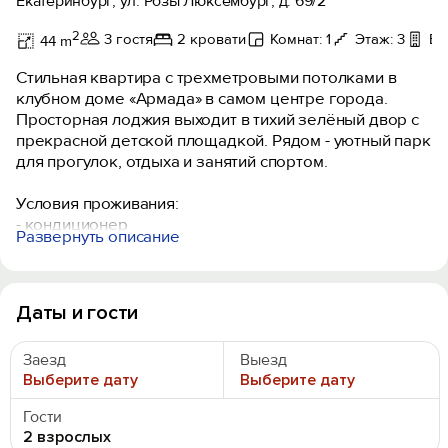
Екатеринбург, ул. Розы Люксембург, д. 69/2
2
3 гостя
2 кровати
Комнат: 1
Этаж: 3
Ба
44 m
Стильная квартира с трехметровыми потолками в
клубном доме «Армада» в самом центре города.
Просторная лоджия выходит в тихий зелёный двор с
прекрасной детской площадкой. Рядом - уютный парк
для прогулок, отдыха и занятий спортом.
Условия проживания:
- кондиционер
Развернуть описание
- высокоскоростной интернет до 200 Мбит/сек
- технологичный телевизор 55» со Smart TV
- стильный дизайн интерьера
- современная детская площадка во внутреннем
Даты и гости
дворе
- через дорогу уютный городской парк с кафе и
Заезд
Выезд
спортивными площадками
Выберите дату
Выберите дату
- сhill-зона на лоджии
Гости
Большая двухспальная кровать 160×210 с удобным
2 взрослых