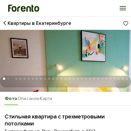
Квартиры в Екатеринбурге
Войти
Избранное
История просмотра
Добавить свой объект
1
/32
Фото
Описание
Карта
Стильная квартира с трехметровыми
потолками