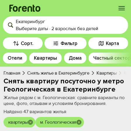
Екатеринбург
Войти
Выберите даты
·
2 взрослых
без детей
Избранное
Сорт.
Фильтр
Карта
Отели
Квартиры
Дома
Частный сектор
История просмотра
Главная
Снять жилье в Екатеринбурге
Квартиры
Ква
Добавить свой объект
Снять квартиру посуточно у метро
Геологическая в Екатеринбурге
Жилье рядом с м. Геологическая: сравните варианты по
цене, фото, отзывам и условиям бронирования.
Найдено
47
вариантов жилья
квартиры
м. Геологическая