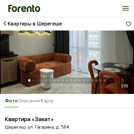
Квартиры в Шерегеше
Войти
Избранное
История просмотра
Добавить свой объект
1
/19
Фото
Описание
Карта
Квартира «Закат»
Шерегеш, ул. Гагарина, д. 51/4