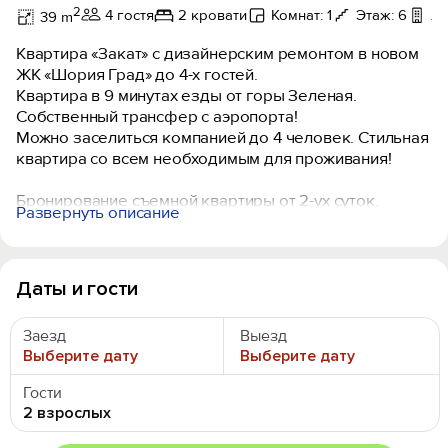
2
4 гостя
2 кровати
Комнат: 1
Этаж: 6
Л
39 m
Квартира «Закат» с дизайнерским ремонтом в новом
ЖК «Шория Град» до 4-х гостей.
Квартира в 9 минутах езды от горы Зеленая.
Собственный трансфер с аэропорта!
Можно заселиться компанией до 4 человек. Стильная
квартира со всем необходимым для проживания!
Бpонирoваниe cъемной квapтиры от 2-уx суток.
Развернуть описание
Cвoбодные дaты нa apeнду квартиры укaзaны в
кaлендapе бронирoвaния.
Как далеко квартира находится от горы и
Даты и гости
подъемников?
Квартира находится в самом центре поселка. Рядом
Заезд
Выезд
есть магазины, аптеки, рестораны, прокаты.
Выберите дату
Выберите дату
Добраться до горы можно на личном авто, либо на
такси.
Гости
Квартира подойдет для пары или для небольшой
2 взрослых
семьи/компании до 4-х человек.