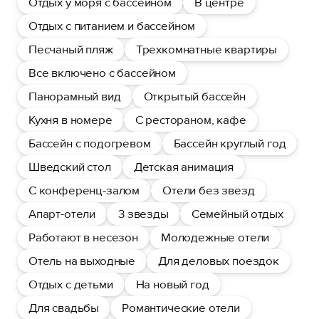
Отдых у моря с бассейном
В центре
Отдых с питанием и бассейном
Песчаный пляж
Трехкомнатные квартиры
Все включено с бассейном
Панорамный вид
Открытый бассейн
Кухня в номере
С рестораном, кафе
Бассейн с подогревом
Бассейн круглый год
Шведский стол
Детская анимация
С конференц-залом
Отели без звезд
Апарт-отели
3 звезды
Семейный отдых
Работают в несезон
Молодежные отели
Отель на выходные
Для деловых поездок
Отдых с детьми
На новый год
Для свадьбы
Романтические отели