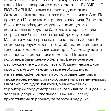
годах. Наше восприятие отеля остается НЕИЗМЕННО
ПОЗИТИВНЫМ с самого первого дня отдыха.
Огромная благодарность хозяйкам – Наире и Азе. По
прилету в 12 ночи нас оперативно поселили. В номере
было все необходимое: уютные помещения с
великолепным круглым балконом, открывающим
потрясающий вид – слева на набережную реки
Мзымта и море, справа на величественные горы. В
номерах предусмотрены все удобства: кондиционер,
телевизор, холодильник, санитарный узел с душем, а
по запросу предоставили даже фен. Простыни и
полотенца были снежно белыми. Великолепное
расположение – до моря всего 10 минут неспешной
прогулки. Рядом находится все необходимое:
магазины, кафе, рынок, парк, торговые центры, а
также набережная с разнообразными развлечениями.
На этаже есть удобная кухня, а на ухоженной
территории предусмотрены мангальная зона и уютный
зеленый дворик. Отдельное СПАСИБО всему
приветливому персоналу за заботу и радушие.
Андрей