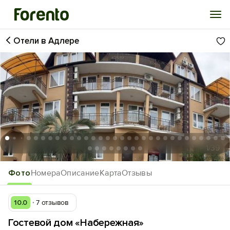
Отели в Адлере
Войти
Избранное
История просмотра
Добавить свой объект
1
/39
Фото
Номера
Описание
Карта
Отзывы
10.0
7 отзывов
Гостевой дом «Набережная»