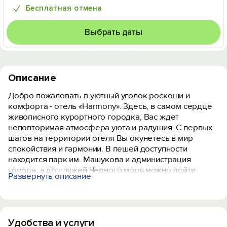
Бесплатная отмена
Выбрать даты
Описание
Добро пожаловать в уютный уголок роскоши и
комфорта - отель «Harmony». Здесь, в самом сердце
живописного курортного городка, Вас ждет
неповторимая атмосфера уюта и радушия. С первых
шагов на территории отеля Вы окунетесь в мир
спокойствия и гармонии. В пешей доступности
находится парк им. Машукова и администрация
города, а до пляжей Черного моря можно дойти
Развернуть описание
всего за пару минут
Номера в Гармонии отличаются особым дизайном, в
котором успокаивающие и расслабляющие тона
Удобства и услуги
сочетаются со смелыми цветами, создавая городской