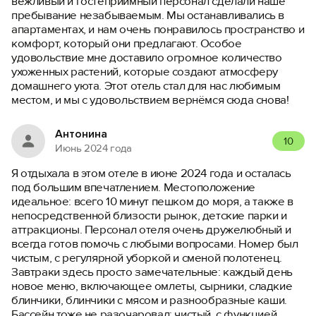
вежливый и гостеприимный персонал сделали наше
пребывание незабываемым. Мы останавливались в
апартаментах, и нам очень понравилось пространство и
комфорт, который они предлагают. Особое
удовольствие мне доставило огромное количество
ухоженных растений, которые создают атмосферу
домашнего уюта. Этот отель стал для нас любимым
местом, и мы с удовольствием вернёмся сюда снова!
Антонина
10
Июнь 2024 года
Я отдыхала в этом отеле в июне 2024 года и осталась
под большим впечатлением. Местоположение
идеальное: всего 10 минут пешком до моря, а также в
непосредственной близости рынок, детские парки и
аттракционы. Персонал отеля очень дружелюбный и
всегда готов помочь с любыми вопросами. Номер был
чистым, с регулярной уборкой и сменой полотенец.
Завтраки здесь просто замечательные: каждый день
новое меню, включающее омлеты, сырники, сладкие
блинчики, блинчики с мясом и разнообразные каши.
Бассейн тоже не разочаровал: чистый, с функцией