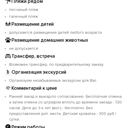
Пляжи рядом
10-15 минутах ходьбы от отеля. Вы можете провести
песчаный пляж
время под солнцем, строя замки из песка и
галечный пляж
наслаждаясь освежающими водами Черного моря.
Для семейного отдыха в 5-10 минутах ходьбы от отеля
Размещение детей
находится детский парк развлечений, где можно
допускается размещение детей любого возраста
бесконечно веселиться и отдыхать.
Размещение домашних животных
Объект прошёл классификацию. Номер реестровой
не допускается
записи: С232025015157.
Трансфер, встреча
Возможен трансфер, по предварительному заказу.
Организация экскурсий
Организуем незабываемые экскурсии для Вас.
Комментарий к цене
Ранний заезд и выезд-по согласованию. Бесплатная отмена,
а затем отмена со штрафом вплоть до времени заезда - 720
часов. Дети до 3-х лет (вкл.) - бесплатно. Без
предоставления доп. места. Детская кроватка - 300 руб./
сутки.
Режим работы