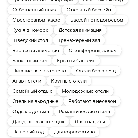
Собственный пляж
Открытый бассейн
С рестораном, кафе
Бассейн с подогревом
Кухня в номере
Детская анимация
Шведский стол
Тренажерный зал
Взрослая анимация
С конференц-залом
Банкетный зал
Крытый бассейн
Питание все включено
Отели без звезд
Апарт-отели
Крупные отели
Семейный отдых
Молодежные отели
Отель на выходные
Работают в несезон
Отдых с детьми
Романтические отели
Для деловых поездок
Для свадьбы
На новый год
Для корпоратива