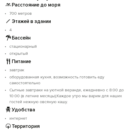
райский уголок комфорта, стиля и удобства.
Расстояние до моря
Элегантные створчатые окна пропускают свет,
700 метров
современные стеклянные люстры сверкают, а чистое
Этажей в здании
белое постельное белье контрастирует с яркими
тканями жженого оранжевого, сиреневого,
4
горчичного и оливково-зеленого цветов. Аксессуары
Бассейн
подобраны с учетом Вашего комфорта и удобства,
стационарный
затемняющие шторы дают возможность уединение
даже днем, а роскошные ванные комнаты оснащены
открытый
мощными тропическими душами и бесплатными
Питание
туалетными принадлежностями.
завтрак
оборудованная кухня, возможность готовить еду
Прогулка по территории отеля покажет Вам, что
самостоятельно
гостиница находится в гармонии с природой.
Декоративные растения, кустарники и деревья
Сытные завтраки на уютной веранде, ежедневно с 8:00 до
10:00 (в летние месяцы);Каждое утро мы варим для наших
посажены для создания спокойной и живописной
гостей нежную овсяную кашу.
обстановки. Отдыхаете ли Вы у бассейна или
прогуливаетесь по территории отеля, Вы будете
Удобства
окружены красотой природы.
интернет
Территория
Бассейн - популярное место среди гостей, особенно