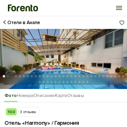
Отели в Анапе
Войти
Избранное
История просмотра
Добавить свой объект
1
/44
Фото
Номера
Описание
Карта
Отзывы
10.0
3 отзыва
Отель «Harmony» / Гармония