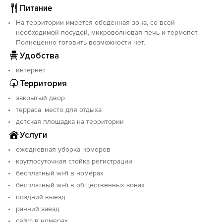
ежедневная уборка.
Питание
На территории имеется обеденная зона, со всей
Радушный персонал всегда готов прийти на помощь
необходимой посудой, микроволновая печь и термопот.
гостям, стойка регистрации работает 24 часа в сутки.
Полноценно готовить возможности нет.
Встреча гостей на вокзалах и аэропортах, по
Удобства
предварительной записи также производится в
любое время.
интернет
Территория
Во дворе расположены уютные летние беседки со
столиками, где можно замечательно отдохнуть от
закрытый двор
палящего солнца в тени винограда. Дети
терраса, место для отдыха
принимаются с любого возраста. А для них - есть
детская площадка на территории
небольшой детский лестничный комплекс. Для гостей
Услуги
с авто предусмотрена небольшая автостоянка.
ежедневная уборка номеров
круглосуточная стойка регистрации
Объект прошёл классификацию. Номер реестровой
записи: С232024005458.
бесплатный wi-fi в номерах
бесплатный wi-fi в общественных зонах
поздний выезд
ранний заезд
сейф в номерах