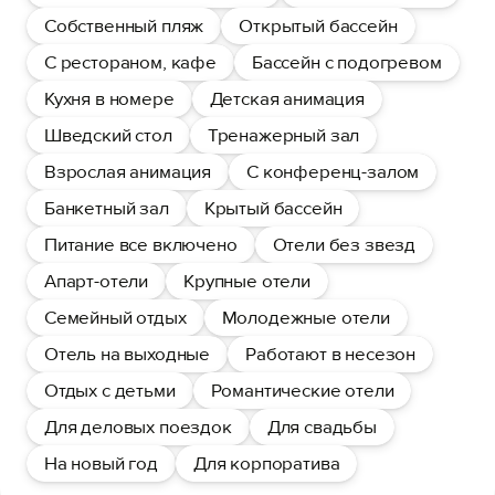
Собственный пляж
Открытый бассейн
С рестораном, кафе
Бассейн с подогревом
Кухня в номере
Детская анимация
Шведский стол
Тренажерный зал
Взрослая анимация
С конференц-залом
Банкетный зал
Крытый бассейн
Питание все включено
Отели без звезд
Апарт-отели
Крупные отели
Семейный отдых
Молодежные отели
Отель на выходные
Работают в несезон
Отдых с детьми
Романтические отели
Для деловых поездок
Для свадьбы
На новый год
Для корпоратива