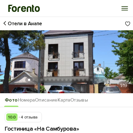
Отели в Анапе
Войти
Избранное
История просмотра
Добавить свой объект
1
/19
Фото
Номера
Описание
Карта
Отзывы
10.0
4 отзыва
Гостиница «На Самбурова»