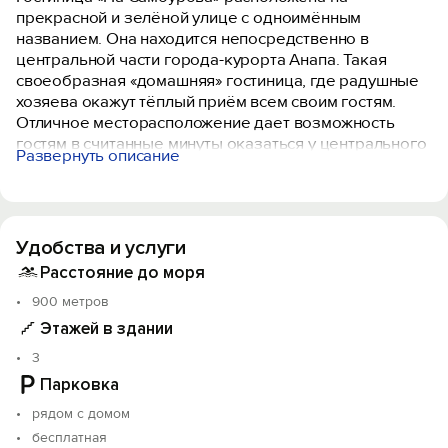
прекрасной и зелёной улице с одноимённым
названием. Она находится непосредственно в
центральной части города-курорта Анапа. Такая
своеобразная «домашняя» гостиница, где радушные
хозяева окажут тёплый приём всем своим гостям.
Отличное месторасположение дает возможность
гостям в считанные минуты оказаться у центрального
Развернуть описание
рынка, а до главной особенности, манящей туристов в
Анапу, – песчаного пляжа легко добраться в течение
15 минут ходьбы по тенистым аллеям. Также,
практически “под боком” находятся все прелести
Удобства и услуги
южного города: аквапарк, набережная, детский парк,
летняя эстрада, всевозможные магазинчики и кафе.
Расстояние до моря
900 метров
Для размещения гостей предлагаются 2-х и 3-х
Этажей в здании
местные номера класса «Полулюкс», оборудованные
в соответствии со всеми современными гостиничными
3
требованиями. Здесь есть все для создания
Парковка
комфорта и уюта. В номерах санузел с туалетными
рядом с домом
принадлежностями, сплит-система, телевизор,
холодильник, сейф. В каждом номере производится
бесплатная