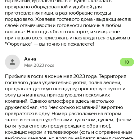
нареканий, идеально чистые. Кухня оказалась
прекрасно оборудованной и удобной для
приготовления пищи, а разнообразие посуды
порадовало. Хозяева гостевого дома - выдающиеся в
своей отзывчивости и готовности помочь в любом
вопросе. Наш отдых был в восторге, и я искренне
приглашаю всех приезжать и наслаждаться отдыхом в
"Форельке" — вы точно не пожалеете!
Анна
10
Мая 2023 года
Прибыли в гости в конце мая 2023 года. Территория
гостевого дома удивительно уютна, полна зелени,
предлагает детскую площадку, просторную кухню и
зону для мангала, пригодную для нескольких
компаний. Однако атмосфера здесь настолько
дружелюбная, что "несколько компаний" вероятно
превратятся в одну. Номер расположен на втором
этаже и оснащен удобствами: туалетом, душем, феном
(хотя турагентство предупреждало обратное),
кондиционером и телевизором (хоть и с ограниченным
выбором каналов, но вряд ли найдется время смотреть