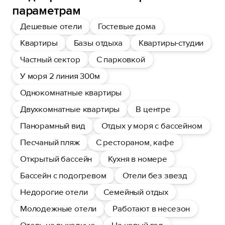
параметрам
Дешевые отели
Гостевые дома
Квартиры
Базы отдыха
Квартиры-студии
Частный сектор
С парковкой
У моря 2 линия 300м
Однокомнатные квартиры
Двухкомнатные квартиры
В центре
Панорамный вид
Отдых у моря с бассейном
Песчаный пляж
С рестораном, кафе
Открытый бассейн
Кухня в номере
Бассейн с подогревом
Отели без звезд
Недорогие отели
Семейный отдых
Молодежные отели
Работают в несезон