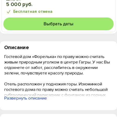
5 000 руб.
Бесплатная отмена
Выбрать даты
Описание
Гостевой дом «Форелька» по праву можно считать
живым природным уголком в центре Гагры. У нас Вы
отдохнете от забот, расслабитесь в окружении
зелени, почувствуете красоту природы.
Отель расположен у подножия горы. Изюминкой
гостевого дома по праву можно считать небольшой
субтропический палисадник с фонтаном из горных
Развернуть описание
камней. По территории протекает небольшая речка,
где плавает живая форель.
На территории две удобные беседки, вдоль речки