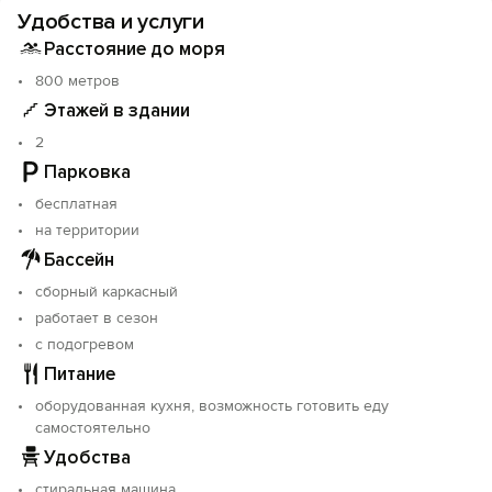
Удобства и услуги
также стоят столики, где так приятно отдыхать под
шум воды. Горный кавказский воздух напоенный
Расстояние до моря
духом эвкалиптов и ласковое южное солнце - дадут
800 метров
сил и здоровья Вам и Вашим детям.
Этажей в здании
У нас созданы все условия для комфортного отдыха!
2
Парковка
бесплатная
на территории
Бассейн
сборный каркасный
работает в сезон
с подогревом
Питание
оборудованная кухня, возможность готовить еду
самостоятельно
Удобства
стиральная машина