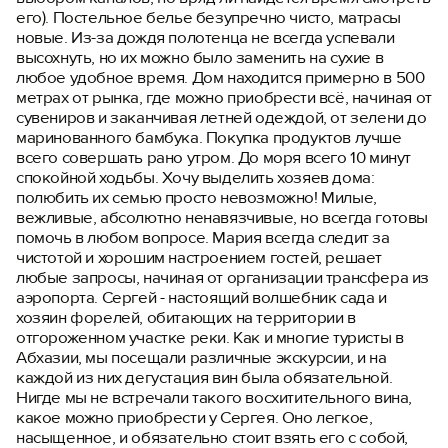
его). Постельное белье безупречно чисто, матрасы
новые. Из-за дождя полотенца не всегда успевали
высохнуть, но их можно было заменить на сухие в
любое удобное время. Дом находится примерно в 500
метрах от рынка, где можно приобрести всё, начиная от
сувениров и заканчивая летней одеждой, от зелени до
маринованного бамбука. Покупка продуктов лучше
всего совершать рано утром. До моря всего 10 минут
спокойной ходьбы. Хочу выделить хозяев дома:
полюбить их семью просто невозможно! Милые,
вежливые, абсолютно ненавязчивые, но всегда готовы
помочь в любом вопросе. Мария всегда следит за
чистотой и хорошим настроением гостей, решает
любые запросы, начиная от организации трансфера из
аэропорта. Сергей - настоящий волшебник сада и
хозяин форелей, обитающих на территории в
отгороженном участке реки. Как и многие туристы в
Абхазии, мы посещали различные экскурсии, и на
каждой из них дегустация вин была обязательной.
Нигде мы не встречали такого восхитительного вина,
какое можно приобрести у Сергея. Оно легкое,
насыщенное, и обязательно стоит взять его с собой,