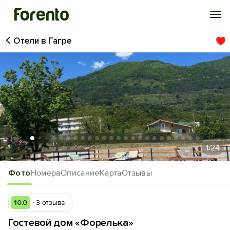
Отели в Гагре
Войти
Избранное
История просмотра
Добавить свой объект
1
/24
Фото
Номера
Описание
Карта
Отзывы
10.0
3 отзыва
Гостевой дом «Форелька»