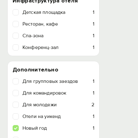
Инфраструктура отеля
Детская площадка
1
Ресторан, кафе
1
Спа-зона
1
Конференц-зал
1
Дополнительно
Для групповых заездов
1
Для командировок
1
Для молодежи
2
Отели на уикенд
1
Новый год
1