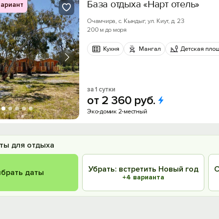
База отдыха «Нарт отель»
ариант
Очамчира, с. Кындыг, ул. Киут, д. 23
200 м до моря
Кухня
Мангал
Детская пло
за 1 сутки
от
2
360
руб.
Эко-домик 2-местный
ты для отдыха
Убрать: встретить Новый год
С
брать даты
+4 варианта