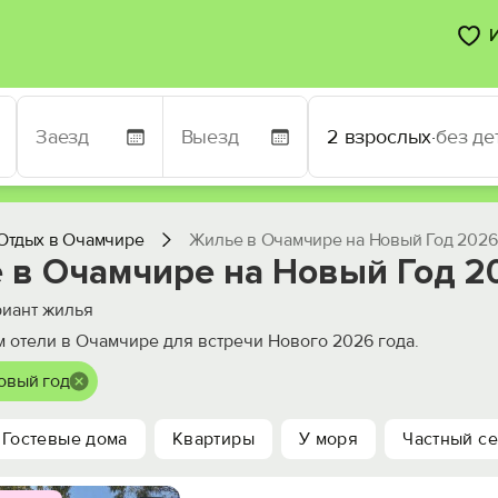
2 взрослых
·
без де
Отдых в Очамчире
Жилье в Очамчире на Новый Год 2026
 в Очамчире на Новый Год 2
иант жилья
 отели в Очамчире для встречи Нового 2026 года.
Новый год
Гостевые дома
Квартиры
У моря
Частный се