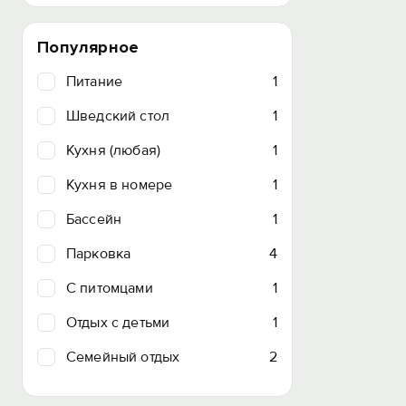
Популярное
Питание
1
Шведский стол
1
Кухня (любая)
1
Кухня в номере
1
Бассейн
1
Парковка
4
C питомцами
1
Отдых с детьми
1
Семейный отдых
2