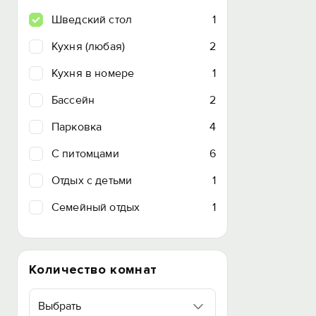
Шведский стол
1
Кухня (любая)
2
Кухня в номере
1
Бассейн
2
Парковка
4
C питомцами
6
Отдых с детьми
1
Семейный отдых
1
Количество комнат
Выбрать