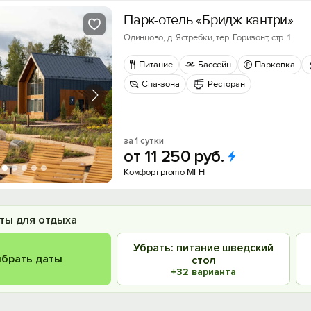
Парк-отель «Бридж кантри»
Одинцово, д. Ястребки, тер. Горизонт, стр. 1
Питание
Бассейн
Парковка
Спа-зона
Ресторан
за 1 сутки
от
11
250
руб.
Комфорт promo МГН
ты для отдыха
Убрать: питание шведский
брать даты
стол
+32 варианта