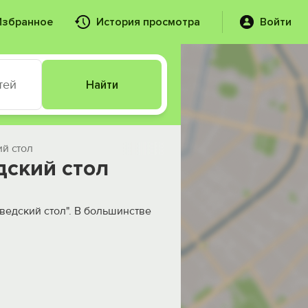
Избранное
История просмотра
Войти
тей
Найти
й стол
дский стол
ведский стол". В большинстве